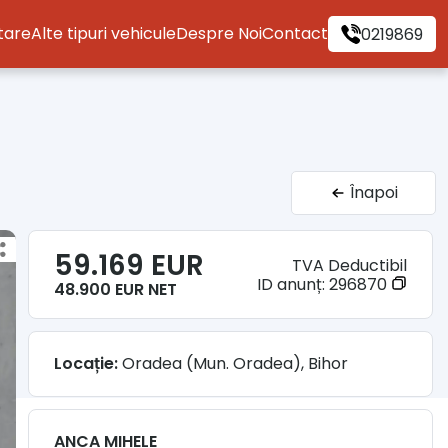
itare
Alte tipuri vehicule
Despre Noi
Contact
0219869
Înapoi
59.169 EUR
TVA Deductibil
ID anunț:
296870
48.900 EUR NET
Locație:
Oradea (Mun. Oradea), Bihor
ANCA MIHELE