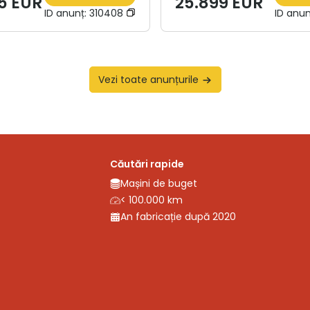
5 EUR
25.899 EUR
ID anunț:
310408
ID anun
Vezi toate anunțurile
Căutări rapide
Mașini de buget
< 100.000 km
An fabricație după 2020