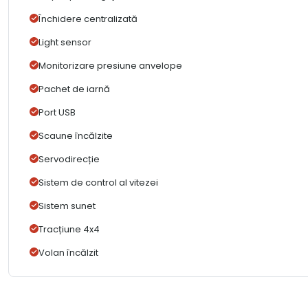
Închidere centralizată
Light sensor
Monitorizare presiune anvelope
Pachet de iarnă
Port USB
Scaune încălzite
Servodirecție
Sistem de control al vitezei
Sistem sunet
Tracțiune 4x4
Volan încălzit