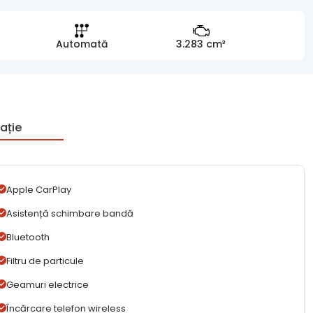
Automată
3.283 cm³
ație
Apple CarPlay
Asistență schimbare bandă
Bluetooth
Filtru de particule
Geamuri electrice
Încărcare telefon wireless