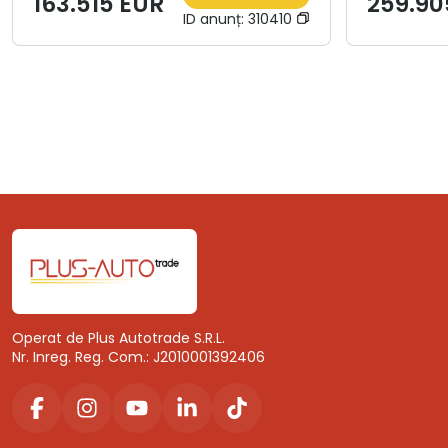
163.515 EUR
259.90
ID anunț:
310410
Operat de Plus Autotrade S.R.L.
Nr. Inreg. Reg. Com.: J2010001392406