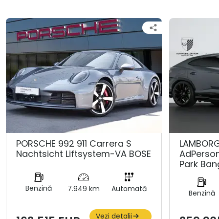
PORSCHE 992 911 Carrera S
LAMBORGH
Nachtsicht Liftsystem-VA BOSE
AdPerso
Park Ban
Benzină
7.949 km
Automată
Benzină
Vezi detalii