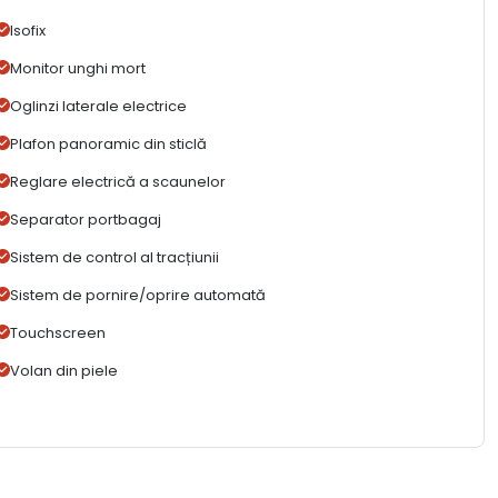
Isofix
Monitor unghi mort
Oglinzi laterale electrice
Plafon panoramic din sticlă
Reglare electrică a scaunelor
Separator portbagaj
Sistem de control al tracțiunii
Sistem de pornire/oprire automată
Touchscreen
Volan din piele