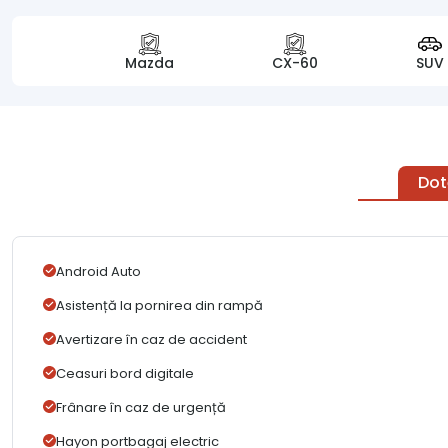
Mazda
CX-60
SUV
Dot
Android Auto
Asistență la pornirea din rampă
Avertizare în caz de accident
Ceasuri bord digitale
Frânare în caz de urgență
Hayon portbagaj electric