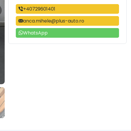
+40729601401
anca.mihele@plus-auto.ro
WhatsApp