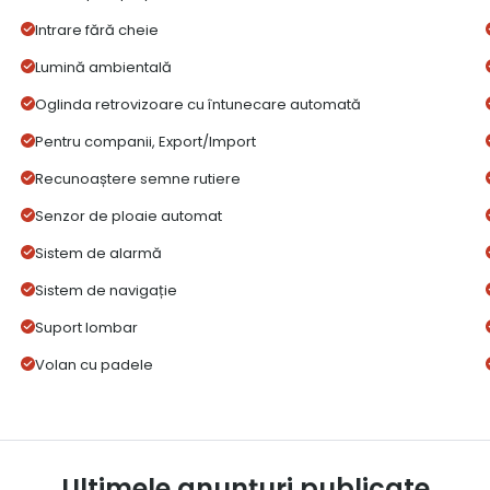
Intrare fără cheie
Lumină ambientală
Oglinda retrovizoare cu întunecare automată
Pentru companii, Export/Import
Recunoaștere semne rutiere
Senzor de ploaie automat
Sistem de alarmă
Sistem de navigație
Suport lombar
Volan cu padele
Ultimele anunțuri publicate