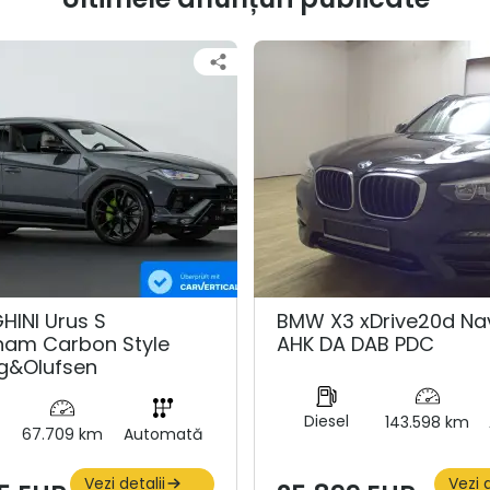
INI Urus S
BMW X3 xDrive20d Nav
nam Carbon Style
AHK DA DAB PDC
g&Olufsen
Diesel
143.598 km
67.709 km
Automată
Vezi detalii
Vezi d