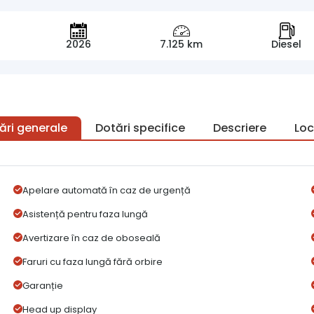
2026
7.125 km
Diesel
ări generale
Dotări specifice
Descriere
Loc
Apelare automată în caz de urgență
Asistență pentru faza lungă
Avertizare în caz de oboseală
Faruri cu faza lungă fără orbire
Garanție
Head up display