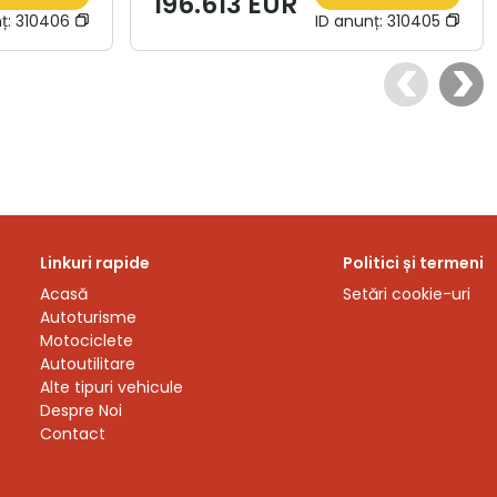
196.613 EUR
ț:
310406
ID anunț:
310405
Linkuri rapide
Politici și termeni
Acasă
Setări cookie-uri
Autoturisme
Motociclete
Autoutilitare
Alte tipuri vehicule
Despre Noi
Contact