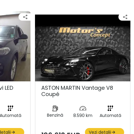
i LED
ASTON MARTIN Vantage V8
Coupé
Benzină
Automată
8.590 km
Automată
etalii
Vezi detalii