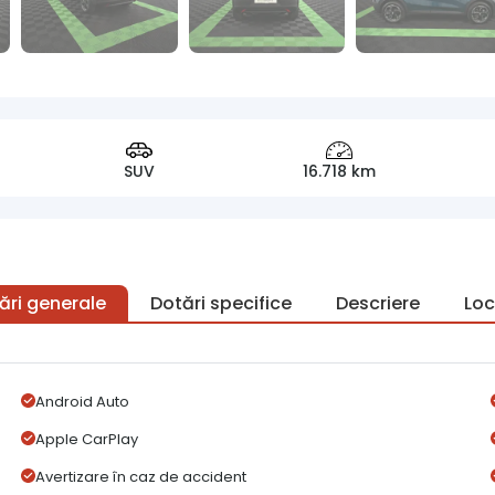
SUV
16.718 km
ări generale
Dotări specifice
Descriere
Loc
Android Auto
Apple CarPlay
Avertizare în caz de accident