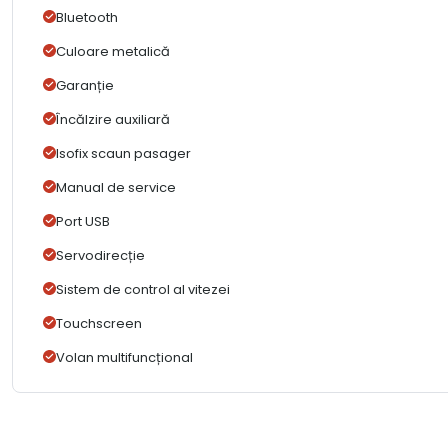
Bluetooth
Culoare metalică
Garanție
Încălzire auxiliară
Isofix scaun pasager
Manual de service
Port USB
Servodirecție
Sistem de control al vitezei
Touchscreen
Volan multifuncțional