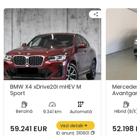
BMW X4 xDrive20i mHEV M
Mercedes
Sport
Avantgar
Benzină
Hibrid (B/E
9.341 km
Automată
Vezi detalii
59.241 EUR
52.198
ID anunț:
310601