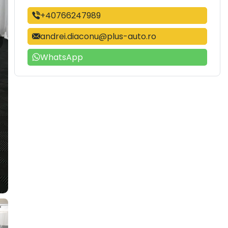
+40766247989
andrei.diaconu@plus-auto.ro
WhatsApp