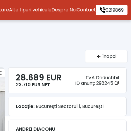
itare
Alte tipuri vehicule
Despre Noi
Contact
0219869
Înapoi
28.689 EUR
TVA Deductibil
ID anunț:
298245
23.710 EUR NET
Locație:
Bucureşti Sectorul 1, București
ANDREI DIACONU