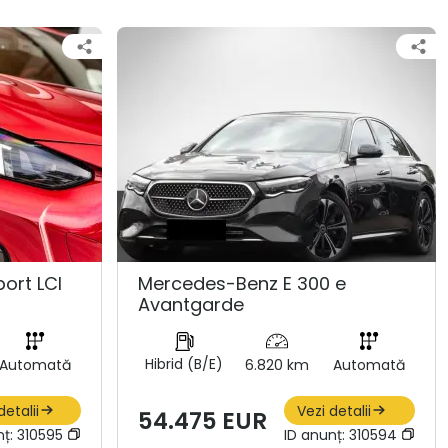
ort LCI
Mercedes-Benz E 300 e
Avantgarde
Hibrid (B/E)
Automată
6.820 km
Automată
detalii
Vezi detalii
54.475 EUR
nț:
310595
ID anunț:
310594