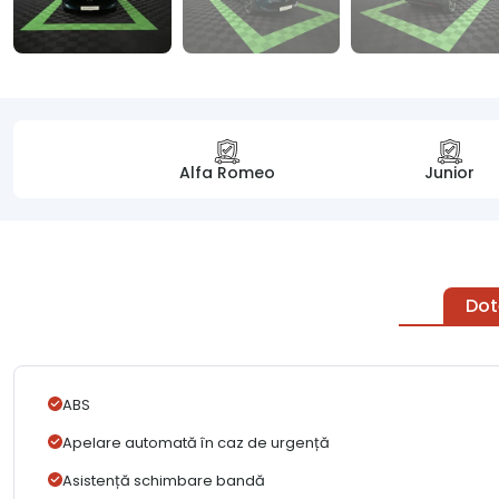
Alfa Romeo
Junior
Dot
ABS
Apelare automată în caz de urgență
Asistență schimbare bandă