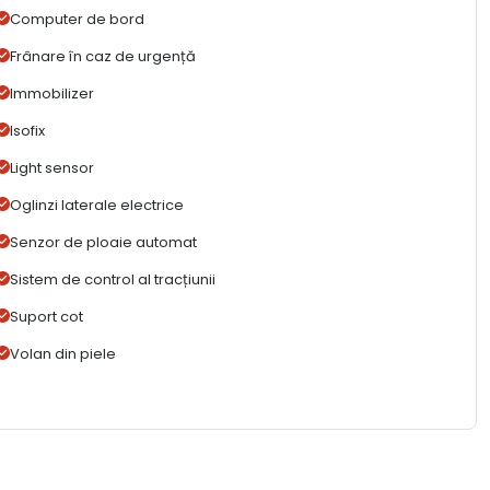
Computer de bord
Frânare în caz de urgență
Immobilizer
Isofix
Light sensor
Oglinzi laterale electrice
Senzor de ploaie automat
Sistem de control al tracțiunii
Suport cot
Volan din piele