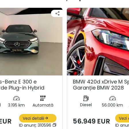
-Benz E 300 e
BMW 420d xDrive M Sp
de Plug-in Hybrid
Garanție BMW 2028
)
Diesel
3.195 km
Automată
56.000 km
Vezi detalii
Vezi 
 EUR
56.949 EUR
ID anunț:
310596
ID anu