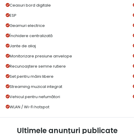
Ceasuri bord digitale
ESP
Geamuri electrice
Închidere centralizată
Jante de aliaj
Monitorizare presiune anvelope
Recunoaștere semne rutiere
Set pentru mâini libere
Streaming muzical integrat
Vehicul pentru nefumători
WLAN / Wi-Fi hotspot
Ultimele anunțuri publicate