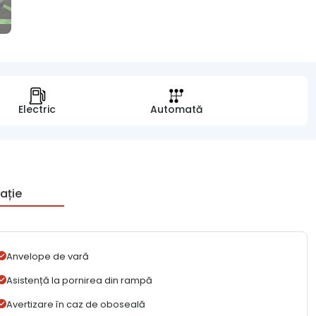
Electric
Automată
ație
Anvelope de vară
Asistență la pornirea din rampă
Avertizare în caz de oboseală