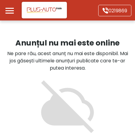
Mergi direct la conținutul principal
0219869
Acasă
Anunțul nu mai este online
Autoturisme
Ne pare rău, acest anunț nu mai este disponibil. Mai
jos găsești ultimele anunțuri publicate care te-ar
Motociclete
putea interesa.
Autoutilitare
Alte tipuri vehicule
Despre Noi
Contact