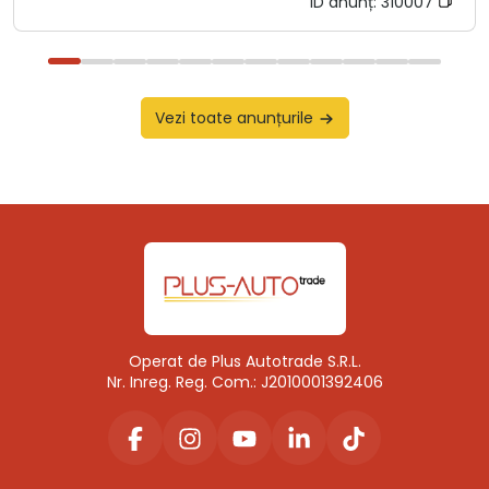
ID anunț:
310007
Vezi toate anunțurile
Operat de Plus Autotrade S.R.L.
Nr. Inreg. Reg. Com.: J2010001392406