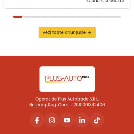
ID anunț:
310601
Vezi toate anunțurile
Operat de Plus Autotrade S.R.L.
Nr. Inreg. Reg. Com.: J2010001392406