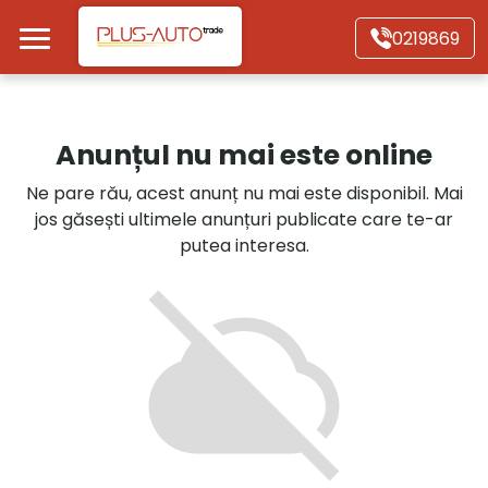
Mergi direct la conținutul principal
0219869
Acasă
Anunțul nu mai este online
Autoturisme
Ne pare rău, acest anunț nu mai este disponibil. Mai
jos găsești ultimele anunțuri publicate care te-ar
Motociclete
putea interesa.
Autoutilitare
Alte tipuri vehicule
Despre Noi
Contact