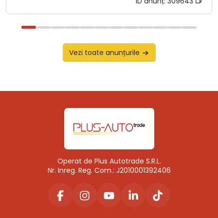
ID anunț:
309643
Vezi toate anunțurile
Operat de Plus Autotrade S.R.L.
Nr. Inreg. Reg. Com.: J2010001392406