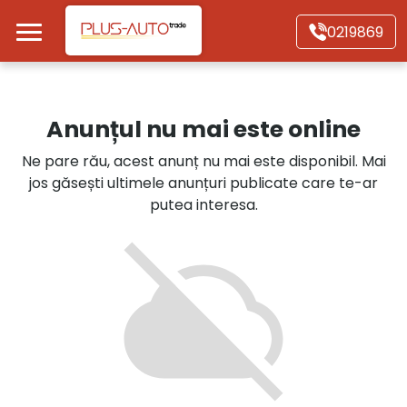
Mergi direct la conținutul principal
0219869
Acasă
Anunțul nu mai este online
Autoturisme
Ne pare rău, acest anunț nu mai este disponibil. Mai
jos găsești ultimele anunțuri publicate care te-ar
Motociclete
putea interesa.
Autoutilitare
Alte tipuri vehicule
Despre Noi
Contact