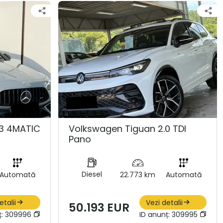
3 4MATIC
Volkswagen Tiguan 2.0 TDI
Pano
Diesel
Automată
22.773 km
Automată
etalii
Vezi detalii
50.193 EUR
ț:
309996
ID anunț:
309995