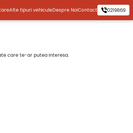
itare
Alte tipuri vehicule
Despre Noi
Contact
0219869
cate care te-ar putea interesa.