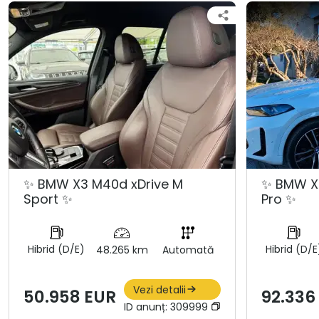
✨ BMW X3 M40d xDrive M
✨ BMW X6
Sport ✨
Pro ✨
Hibrid (D/E)
Hibrid (D/E
48.265 km
Automată
Vezi detalii
50.958 EUR
92.336
ID anunț:
309999