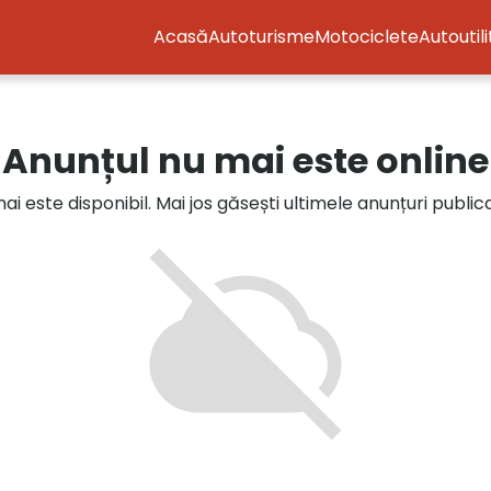
Acasă
Autoturisme
Motociclete
Autoutil
Anunțul nu mai este online
i este disponibil. Mai jos găsești ultimele anunțuri publi