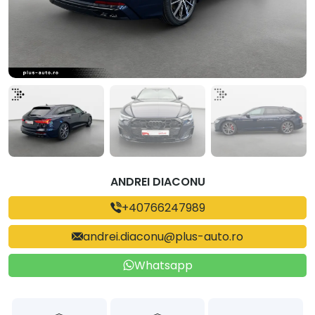
ANDREI DIACONU
+40766247989
andrei.diaconu@plus-auto.ro
Whatsapp