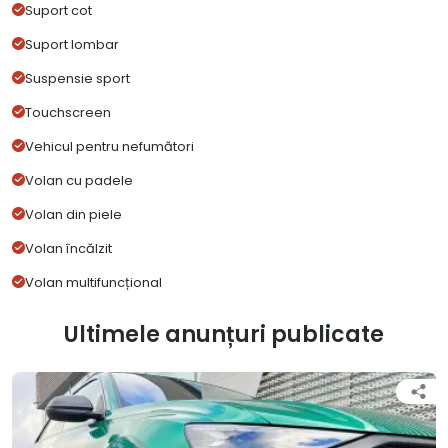
Suport cot
Suport lombar
Suspensie sport
Touchscreen
Vehicul pentru nefumători
Volan cu padele
Volan din piele
Volan încălzit
Volan multifuncțional
Ultimele anunțuri publicate