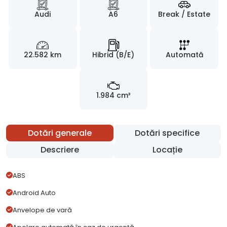
Audi
A6
Break / Estate
22.582 km
Hibrid (B/E)
Automată
1.984 cm³
Dotări generale
Dotări specifice
Descriere
Locație
ABS
Android Auto
Anvelope de vară