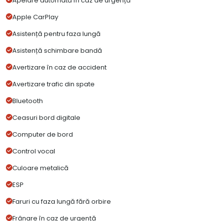
Apelare automată în caz de urgență
Apple CarPlay
Asistență pentru faza lungă
Asistență schimbare bandă
Avertizare în caz de accident
Avertizare trafic din spate
Bluetooth
Ceasuri bord digitale
Computer de bord
Control vocal
Culoare metalică
ESP
Faruri cu faza lungă fără orbire
Frânare în caz de urgență