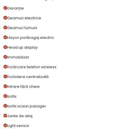
Garanție
Geamuri electrice
Geamuri fumurii
Hayon portbagaj electric
Head up display
Immobilizer
Încărcare telefon wireless
Închidere centralizată
Intrare fără cheie
Isofix
Isofix scaun pasager
Jante de aliaj
Light sensor