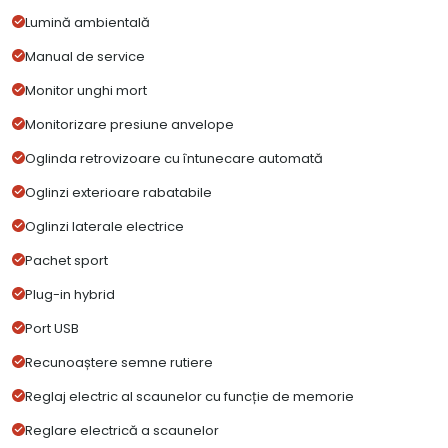
Lumină ambientală
Manual de service
Monitor unghi mort
Monitorizare presiune anvelope
Oglinda retrovizoare cu întunecare automată
Oglinzi exterioare rabatabile
Oglinzi laterale electrice
Pachet sport
Plug-in hybrid
Port USB
Recunoaștere semne rutiere
Reglaj electric al scaunelor cu funcție de memorie
Reglare electrică a scaunelor