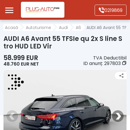
Mergi direct la conținutul principal
0219869
Acasă
Acasă
Autoturisme
Audi
A6
AUDI A6 Avant 55 TFSIe
AUDI A6 Avant 55 TFSIe qu 2x S line S
Autoturisme
tro HUD LED Vir
58.999 EUR
TVA Deductibil
Motociclete
ID anunț:
297803
48.760 EUR NET
Autoutilitare
Alte tipuri vehicule
Despre Noi
Contact