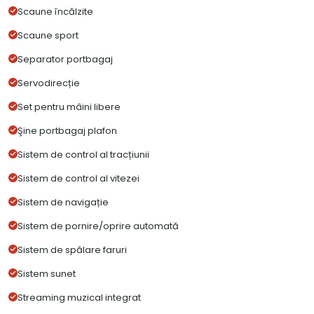
Scaune încălzite
Scaune sport
Separator portbagaj
Servodirecție
Set pentru mâini libere
Şine portbagaj plafon
Sistem de control al tracțiunii
Sistem de control al vitezei
Sistem de navigație
Sistem de pornire/oprire automată
Sistem de spălare faruri
Sistem sunet
Streaming muzical integrat