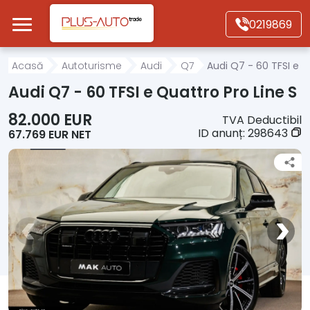
Mergi direct la conținutul principal
0219869
Acasă
Acasă
Autoturisme
Audi
Q7
Audi Q7 - 60 TFSI e Q
Audi Q7 - 60 TFSI e Quattro Pro Line S
Autoturisme
82.000 EUR
TVA Deductibil
ID anunț:
298643
67.769 EUR NET
Motociclete
Autoutilitare
Alte tipuri vehicule
Despre Noi
Contact