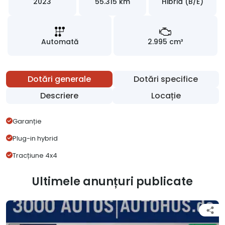
2023
55.315 km
Hibrid (B/E)
Automată
2.995 cm³
Dotări generale
Dotări specifice
Descriere
Locație
Garanție
Plug-in hybrid
Tracțiune 4x4
Ultimele anunțuri publicate