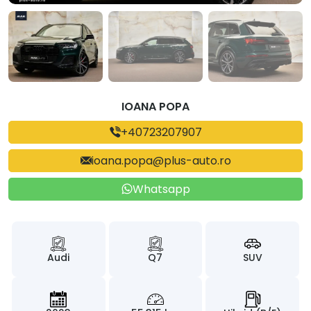
IOANA POPA
+40723207907
ioana.popa@plus-auto.ro
Whatsapp
Audi
Q7
SUV