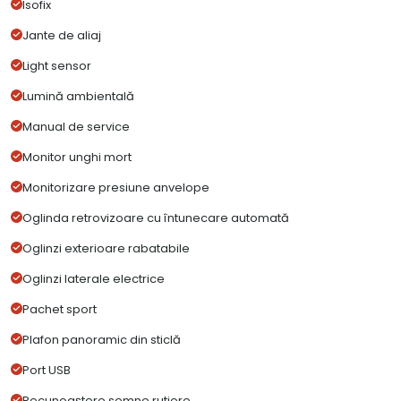
Isofix
Jante de aliaj
Light sensor
Lumină ambientală
Manual de service
Monitor unghi mort
Monitorizare presiune anvelope
Oglinda retrovizoare cu întunecare automată
Oglinzi exterioare rabatabile
Oglinzi laterale electrice
Pachet sport
Plafon panoramic din sticlă
Port USB
Recunoaștere semne rutiere