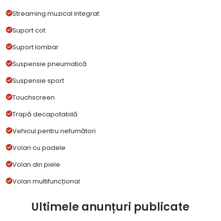
Streaming muzical integrat
Suport cot
Suport lombar
Suspensie pneumatică
Suspensie sport
Touchscreen
Trapă decapotabilă
Vehicul pentru nefumători
Volan cu padele
Volan din piele
Volan multifuncțional
Ultimele anunțuri publicate