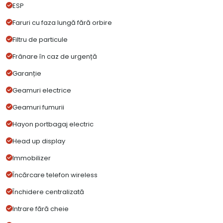
ESP
Faruri cu faza lungă fără orbire
Filtru de particule
Frânare în caz de urgență
Garanție
Geamuri electrice
Geamuri fumurii
Hayon portbagaj electric
Head up display
Immobilizer
Încărcare telefon wireless
Închidere centralizată
Intrare fără cheie