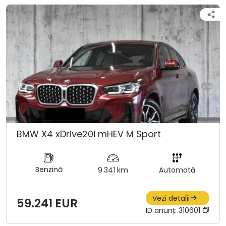
BMW X4 xDrive20i mHEV M Sport
Benzină
9.341 km
Automată
Vezi detalii
59.241 EUR
ID anunț:
310601