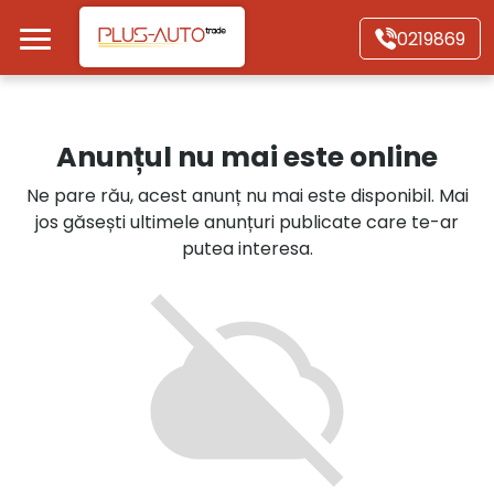
Mergi direct la conținutul principal
0219869
Acasă
Anunțul nu mai este online
Autoturisme
Ne pare rău, acest anunț nu mai este disponibil. Mai
jos găsești ultimele anunțuri publicate care te-ar
Motociclete
putea interesa.
Autoutilitare
Alte tipuri vehicule
Despre Noi
Contact