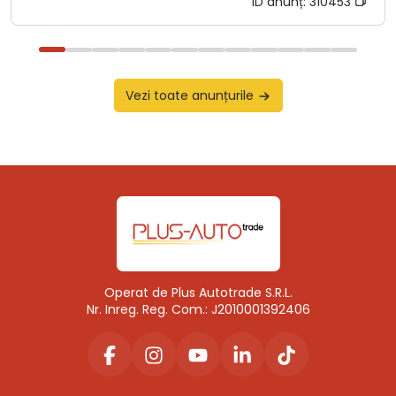
ID anunț:
310453
Vezi toate anunțurile
Operat de Plus Autotrade S.R.L.
Nr. Inreg. Reg. Com.: J2010001392406