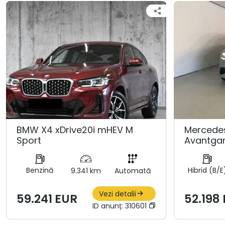
BMW X4 xDrive20i mHEV M
Mercedes
Sport
Avantgar
Benzină
Hibrid (B/E
9.341 km
Automată
Vezi detalii
59.241 EUR
52.198
ID anunț:
310601