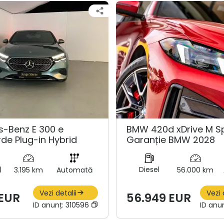
-Benz E 300 e
BMW 420d xDrive M Sp
de Plug-in Hybrid
Garanție BMW 2028
)
Diesel
3.195 km
Automată
56.000 km
Vezi detalii
Vezi 
 EUR
56.949 EUR
ID anunț:
310596
ID anu