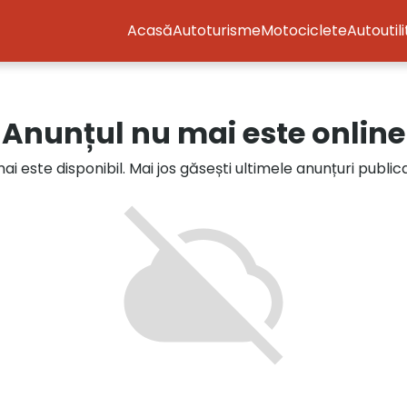
Acasă
Autoturisme
Motociclete
Autoutil
Anunțul nu mai este online
i este disponibil. Mai jos găsești ultimele anunțuri publi