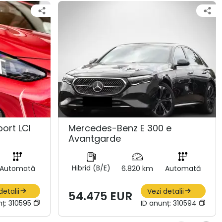
ort LCI
Mercedes-Benz E 300 e
Avantgarde
Hibrid (B/E)
Automată
6.820 km
Automată
detalii
Vezi detalii
54.475 EUR
nț:
310595
ID anunț:
310594