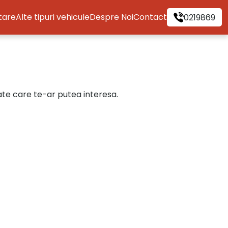
itare
Alte tipuri vehicule
Despre Noi
Contact
0219869
cate care te-ar putea interesa.