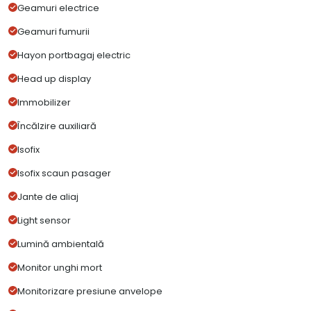
Geamuri electrice
Geamuri fumurii
Hayon portbagaj electric
Head up display
Immobilizer
Încălzire auxiliară
Isofix
Isofix scaun pasager
Jante de aliaj
Light sensor
Lumină ambientală
Monitor unghi mort
Monitorizare presiune anvelope