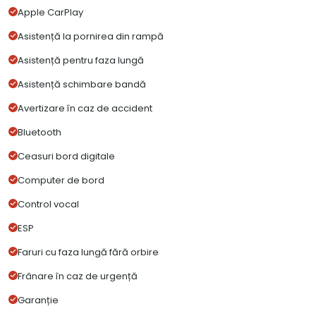
Apple CarPlay
Asistență la pornirea din rampă
Asistență pentru faza lungă
Asistență schimbare bandă
Avertizare în caz de accident
Bluetooth
Ceasuri bord digitale
Computer de bord
Control vocal
ESP
Faruri cu faza lungă fără orbire
Frânare în caz de urgență
Garanție