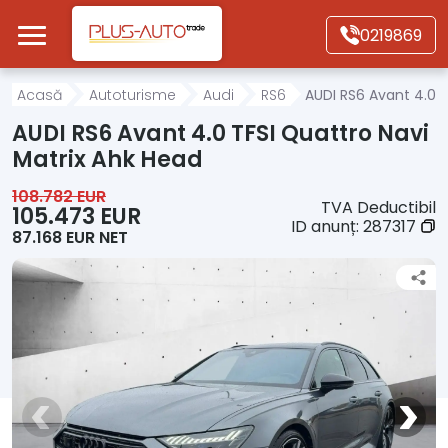
Mergi direct la conținutul principal
0219869
Acasă
Acasă
Autoturisme
Audi
RS6
AUDI RS6 Avant 4.0 T
AUDI RS6 Avant 4.0 TFSI Quattro Navi
Autoturisme
Matrix Ahk Head
108.782 EUR
TVA Deductibil
Motociclete
105.473 EUR
ID anunț:
287317
87.168 EUR NET
Autoutilitare
Alte tipuri vehicule
Despre Noi
Contact