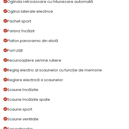
Oglinda retrovizoare cu întunecare automată
Oglinzi laterale electrice
Pachet sport
Parbriz încălzit
Plafon panoramic din sticlă
Port USB
Recunoaștere semne rutiere
Reglaj electric al scaunelor cu funcție de memorie
Reglare electrică a scaunelor
Scaune încălzite
Scaune încălzite spate
Scaune sport
Scaune ventilate
Servodirecție