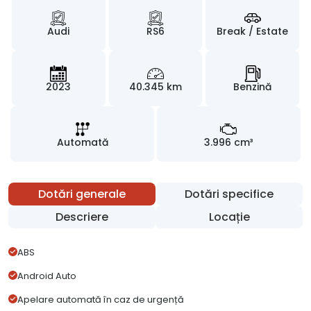
Audi
RS6
Break / Estate
2023
40.345 km
Benzină
Automată
3.996 cm³
Dotări generale
Dotări specifice
Descriere
Locație
ABS
Android Auto
Apelare automată în caz de urgență