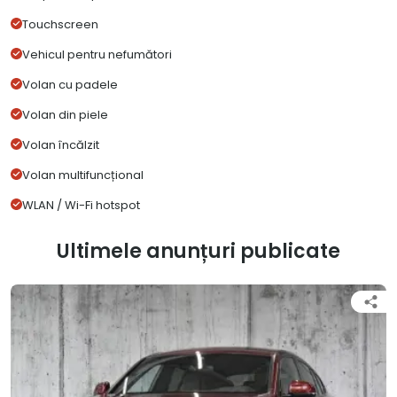
Touchscreen
Vehicul pentru nefumători
Volan cu padele
Volan din piele
Volan încălzit
Volan multifuncțional
WLAN / Wi-Fi hotspot
Ultimele anunțuri publicate