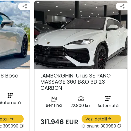
TS Bose
LAMBORGHINI Urus SE PANO
MASSAGE 360 B&O 3D 23
CARBON
Automată
Benzină
22.800 km
Automată
etalii
Vezi detalii
311.946 EUR
ț:
309990
ID anunț:
309989