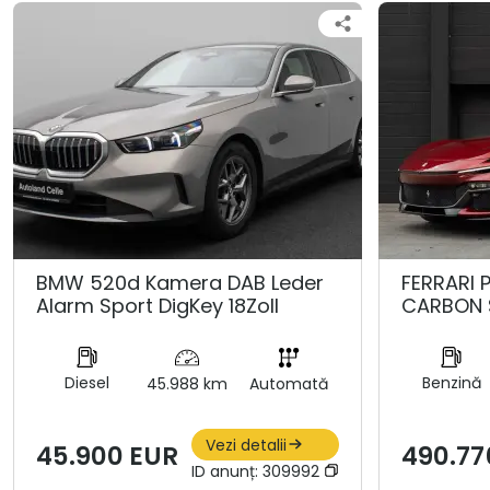
BMW 520d Kamera DAB Leder
FERRARI 
Alarm Sport DigKey 18Zoll
CARBON 
Diesel
Benzină
45.988 km
Automată
Vezi detalii
45.900 EUR
490.77
ID anunț:
309992