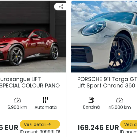
Purosangue LIFT
PORSCHE 911 Targa G
SPECIAL COLOUR PANO
Lift Sport Chrono 360
Benzină
5.900 km
Automată
45.000 km
Vezi detalii
Vezi d
6 EUR
169.246 EUR
ID anunț:
309991
ID anun