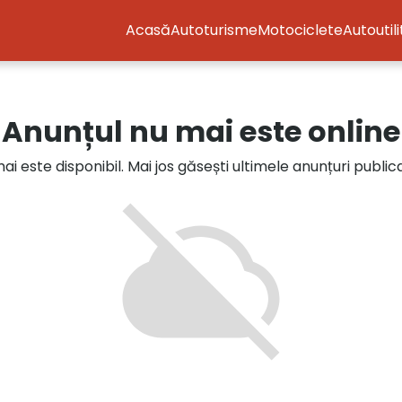
Acasă
Autoturisme
Motociclete
Autoutil
Anunțul nu mai este online
i este disponibil. Mai jos găsești ultimele anunțuri publi