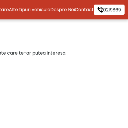
itare
Alte tipuri vehicule
Despre Noi
Contact
0219869
cate care te-ar putea interesa.