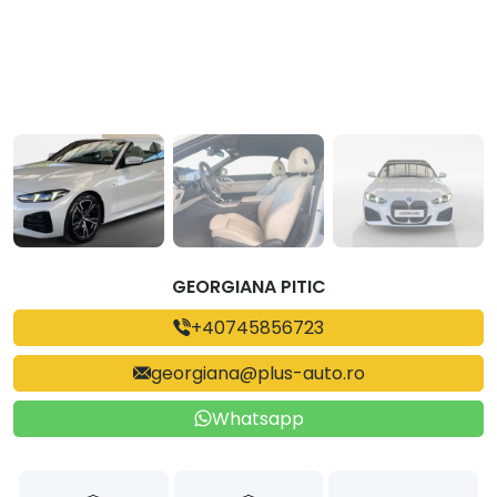
GEORGIANA PITIC
+40745856723
georgiana@plus-auto.ro
Whatsapp