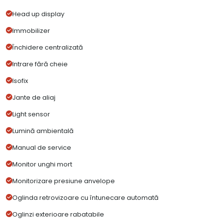
Head up display
Immobilizer
Închidere centralizată
Intrare fără cheie
Isofix
Jante de aliaj
Light sensor
Lumină ambientală
Manual de service
Monitor unghi mort
Monitorizare presiune anvelope
Oglinda retrovizoare cu întunecare automată
Oglinzi exterioare rabatabile