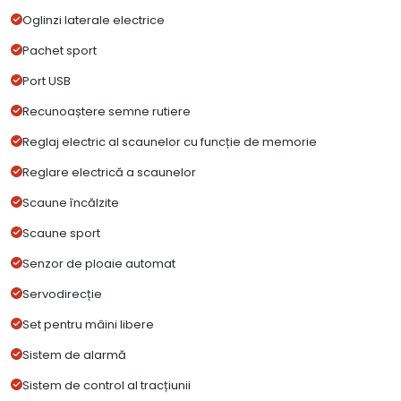
Oglinzi laterale electrice
Pachet sport
Port USB
Recunoaștere semne rutiere
Reglaj electric al scaunelor cu funcție de memorie
Reglare electrică a scaunelor
Scaune încălzite
Scaune sport
Senzor de ploaie automat
Servodirecție
Set pentru mâini libere
Sistem de alarmă
Sistem de control al tracțiunii