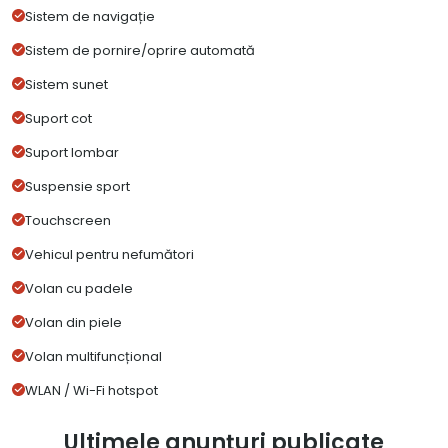
Sistem de navigație
Sistem de pornire/oprire automată
Sistem sunet
Suport cot
Suport lombar
Suspensie sport
Touchscreen
Vehicul pentru nefumători
Volan cu padele
Volan din piele
Volan multifuncțional
WLAN / Wi-Fi hotspot
Ultimele anunțuri publicate