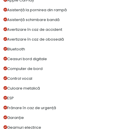
Apple CarPlay
Asistență la pornirea din rampă
Asistență schimbare bandă
Avertizare în caz de accident
Avertizare în caz de oboseală
Bluetooth
Ceasuri bord digitale
Computer de bord
Control vocal
Culoare metalică
ESP
Frânare în caz de urgență
Garanție
Geamuri electrice