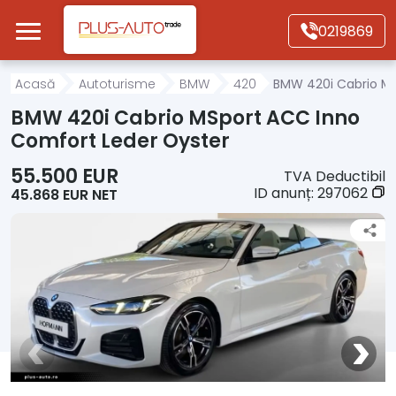
Mergi direct la conținutul principal
0219869
Acasă
Acasă
Autoturisme
BMW
420
BMW 420i Cabrio MS
BMW 420i Cabrio MSport ACC Inno
Autoturisme
Comfort Leder Oyster
55.500 EUR
TVA Deductibil
Motociclete
ID anunț:
297062
45.868 EUR NET
Autoutilitare
Alte tipuri vehicule
Despre Noi
Contact