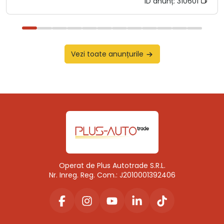
ID anunț:
310601
Vezi toate anunțurile
Operat de Plus Autotrade S.R.L.
Nr. Inreg. Reg. Com.: J2010001392406