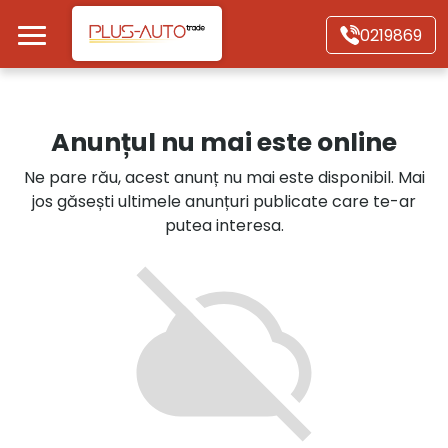
Mergi direct la conținutul principal
0219869
Acasă
Anunțul nu mai este online
Autoturisme
Ne pare rău, acest anunț nu mai este disponibil. Mai
jos găsești ultimele anunțuri publicate care te-ar
Motociclete
putea interesa.
Autoutilitare
Alte tipuri vehicule
Despre Noi
Contact