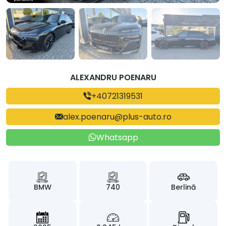
ALEXANDRU POENARU
+40721319531
alex.poenaru@plus-auto.ro
Whatsapp
BMW
740
Berlină