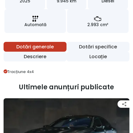
2025
9.945 km
Diesel
Automată
2.993 cm³
Dotări generale
Dotări specifice
Descriere
Locație
Tracțiune 4x4
Ultimele anunțuri publicate