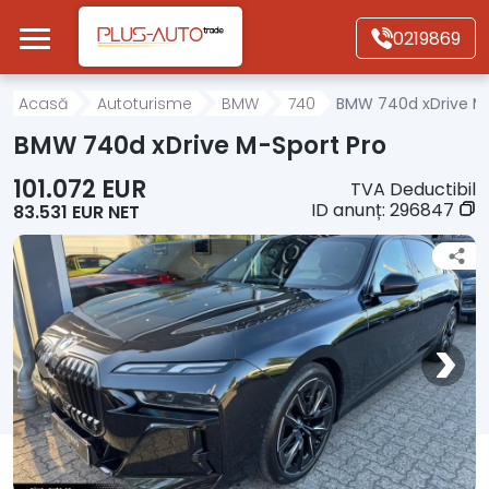
Mergi direct la conținutul principal
0219869
Acasă
Acasă
Autoturisme
BMW
740
BMW 740d xDrive M-
BMW 740d xDrive M-Sport Pro
Autoturisme
101.072 EUR
TVA Deductibil
ID anunț:
296847
83.531 EUR NET
Motociclete
Autoutilitare
Alte tipuri vehicule
Despre Noi
Contact