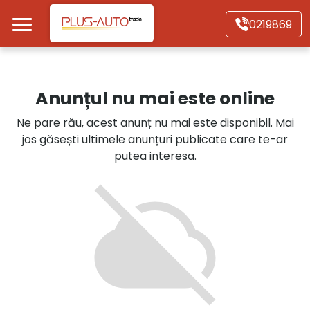
Mergi direct la conținutul principal
0219869
Acasă
Anunțul nu mai este online
Autoturisme
Ne pare rău, acest anunț nu mai este disponibil. Mai
jos găsești ultimele anunțuri publicate care te-ar
Motociclete
putea interesa.
Autoutilitare
Alte tipuri vehicule
Despre Noi
Contact