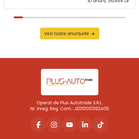
ID anunț:
310454
Vezi toate anunțurile
Operat de Plus Autotrade S.R.L.
Nr. Inreg. Reg. Com.: J2010001392406