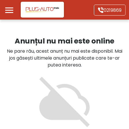
Mergi direct la conținutul principal
0219869
Acasă
Anunțul nu mai este online
Autoturisme
Ne pare rău, acest anunț nu mai este disponibil. Mai
jos găsești ultimele anunțuri publicate care te-ar
Motociclete
putea interesa.
Autoutilitare
Alte tipuri vehicule
Despre Noi
Contact