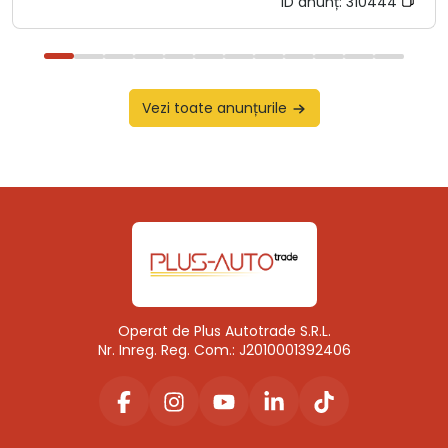
ID anunț:
310444
Vezi toate anunțurile
Operat de Plus Autotrade S.R.L.
Nr. Inreg. Reg. Com.: J2010001392406