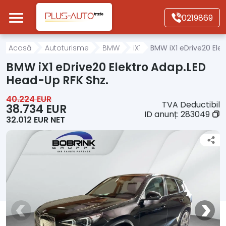
Mergi direct la conținutul principal
0219869
Acasă
Acasă
Autoturisme
BMW
iX1
BMW iX1 eDrive20 Ele
BMW iX1 eDrive20 Elektro Adap.LED
Autoturisme
Head-Up RFK Shz.
40.224 EUR
TVA Deductibil
Motociclete
38.734 EUR
ID anunț:
283049
32.012 EUR NET
Autoutilitare
Alte tipuri vehicule
Despre Noi
Contact