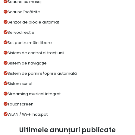
Scaune cu masaj
Scaune încălzite
Senzor de ploaie automat
Servodirecție
Set pentru mâini libere
Sistem de control al tracțiunii
Sistem de navigație
Sistem de pornire/oprire automată
Sistem sunet
Streaming muzical integrat
Touchscreen
WLAN / Wi-Fi hotspot
Ultimele anunțuri publicate