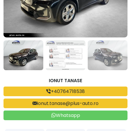
IONUT TANASE
+40764718538
ionut.tanase@plus-auto.ro
Whatsapp