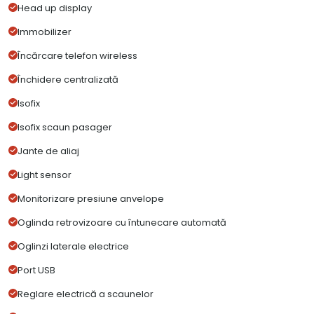
Head up display
Immobilizer
Încărcare telefon wireless
Închidere centralizată
Isofix
Isofix scaun pasager
Jante de aliaj
Light sensor
Monitorizare presiune anvelope
Oglinda retrovizoare cu întunecare automată
Oglinzi laterale electrice
Port USB
Reglare electrică a scaunelor