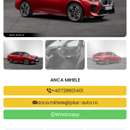
ANCA MIHELE
+40729601401
anca.mihele@plus-auto.ro
Whatsapp