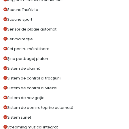
Scaune încălzite
Scaune sport
Senzor de ploaie automat
Servodirecție
Set pentru mâini libere
Şine portbagaj plafon
Sistem de alarmă
Sistem de control al tracțiunii
Sistem de control al vitezei
Sistem de navigație
Sistem de pornire/oprire automată
Sistem sunet
Streaming muzical integrat