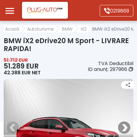
Mergi direct la conținutul principal
0219869
Acasă
Acasă
Autoturisme
BMW
iX2
BMW iX2 eDrive20 M S
BMW iX2 eDrive20 M Sport - LIVRARE
Autoturisme
RAPIDA!
51.712 EUR
TVA Deductibil
Motociclete
51.289 EUR
ID anunț:
297966
42.388 EUR NET
Autoutilitare
Alte tipuri vehicule
Despre Noi
Contact