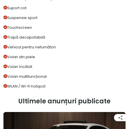
Suport cot
Suspensie sport
Touchscreen
Trapă decapotabilă
Vehicul pentru nefumători
Volan din piele
Volan încălzit
Volan multifuncțional
WLAN / Wi-Fi hotspot
Ultimele anunțuri publicate