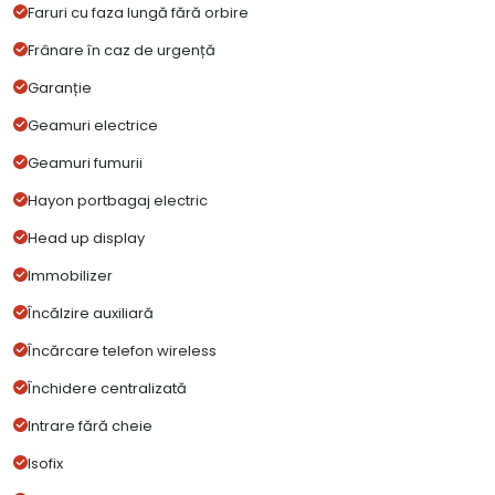
Faruri cu faza lungă fără orbire
Frânare în caz de urgență
Garanție
Geamuri electrice
Geamuri fumurii
Hayon portbagaj electric
Head up display
Immobilizer
Încălzire auxiliară
Încărcare telefon wireless
Închidere centralizată
Intrare fără cheie
Isofix