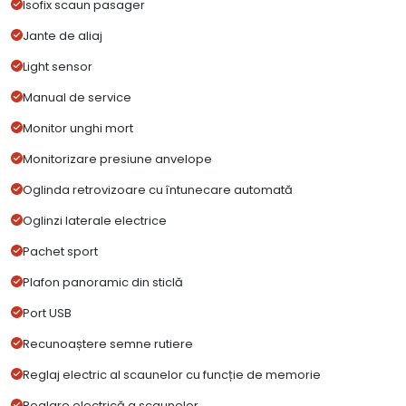
Isofix scaun pasager
Jante de aliaj
Light sensor
Manual de service
Monitor unghi mort
Monitorizare presiune anvelope
Oglinda retrovizoare cu întunecare automată
Oglinzi laterale electrice
Pachet sport
Plafon panoramic din sticlă
Port USB
Recunoaștere semne rutiere
Reglaj electric al scaunelor cu funcție de memorie
Reglare electrică a scaunelor