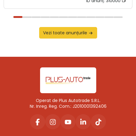
ID anunț:
310000
Vezi toate anunțurile
Operat de Plus Autotrade S.R.L.
Nr. Inreg. Reg. Com.: J2010001392406