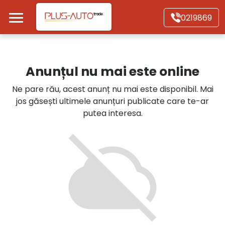
Mergi direct la conținutul principal
0219869
Acasă
Anunțul nu mai este online
Autoturisme
Ne pare rău, acest anunț nu mai este disponibil. Mai
jos găsești ultimele anunțuri publicate care te-ar
Motociclete
putea interesa.
Autoutilitare
Alte tipuri vehicule
Despre Noi
Contact