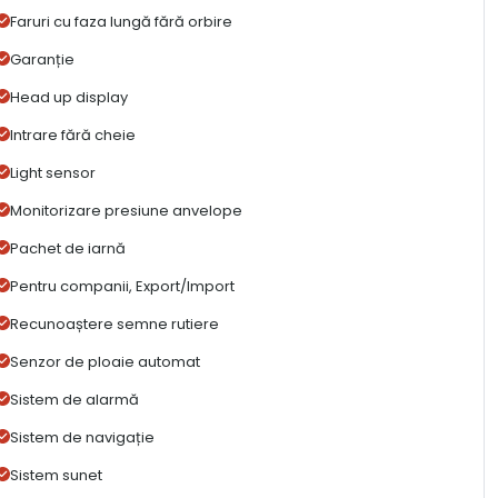
Faruri cu faza lungă fără orbire
Garanție
Head up display
Intrare fără cheie
Light sensor
Monitorizare presiune anvelope
Pachet de iarnă
Pentru companii, Export/Import
Recunoaștere semne rutiere
Senzor de ploaie automat
Sistem de alarmă
Sistem de navigație
Sistem sunet