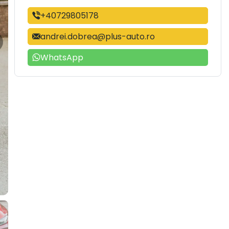
+40729805178
andrei.dobrea@plus-auto.ro
WhatsApp