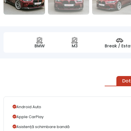
BMW
M3
Break / Esta
Dot
Android Auto
Apple CarPlay
Asistență schimbare bandă