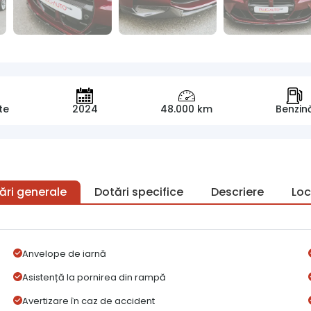
te
2024
48.000 km
Benzin
ări generale
Dotări specifice
Descriere
Loc
Anvelope de iarnă
Asistență la pornirea din rampă
Avertizare în caz de accident