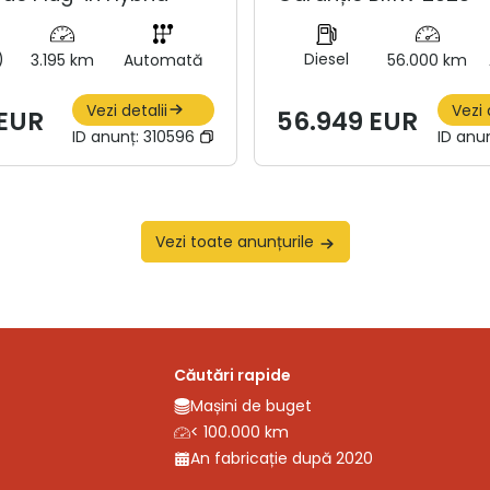
)
Diesel
3.195 km
Automată
56.000 km
Vezi detalii
Vezi 
 EUR
56.949 EUR
ID anunț:
310596
ID anu
Vezi toate anunțurile
Căutări rapide
Mașini de buget
< 100.000 km
An fabricație după 2020