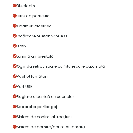
Bluetooth
Filtru de particule
Geamuri electrice
Încărcare telefon wireless
Isofix
Lumină ambientală
Oglinda retrovizoare cu întunecare automată
Pachet fumători
Port USB
Reglare electrică a scaunelor
Separator portbagaj
Sistem de control al tracțiunii
Sistem de pornire/oprire automată