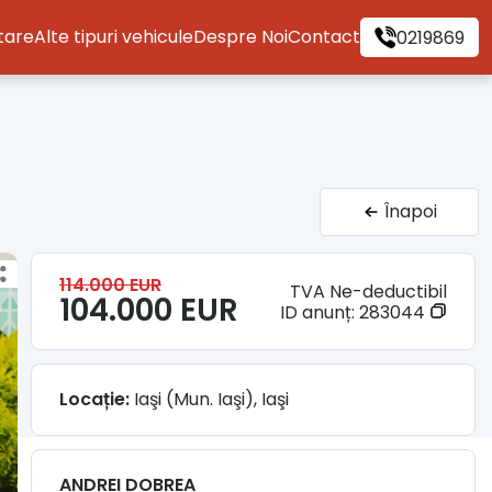
itare
Alte tipuri vehicule
Despre Noi
Contact
0219869
Înapoi
114.000 EUR
TVA Ne-deductibil
104.000 EUR
ID anunț:
283044
Locație:
Iaşi (Mun. Iaşi), Iaşi
ANDREI DOBREA