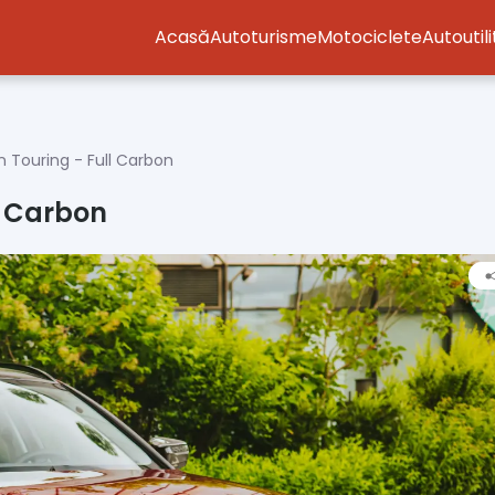
Acasă
Autoturisme
Motociclete
Autoutil
Touring - Full Carbon
l Carbon