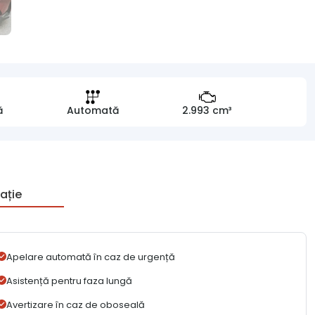
ă
Automată
2.993 cm³
ație
Apelare automată în caz de urgență
Asistență pentru faza lungă
Avertizare în caz de oboseală