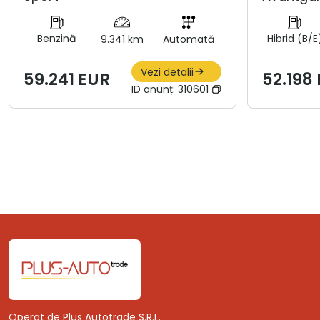
Benzină
Hibrid (B/E
9.341 km
Automată
Vezi detalii
59.241 EUR
52.198
ID anunț:
310601
Operat de Plus Autotrade S.R.L.