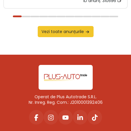
ID anunț:
310596
Vezi toate anunțurile
Operat de Plus Autotrade S.R.L.
Nr. Inreg. Reg. Com.: J2010001392406