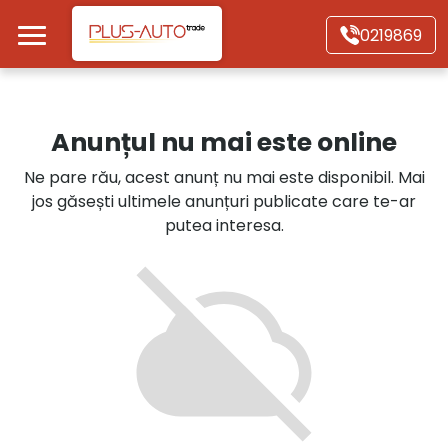
Mergi direct la conținutul principal
0219869
Acasă
Anunțul nu mai este online
Autoturisme
Ne pare rău, acest anunț nu mai este disponibil. Mai
jos găsești ultimele anunțuri publicate care te-ar
Motociclete
putea interesa.
Autoutilitare
Alte tipuri vehicule
Despre Noi
Contact