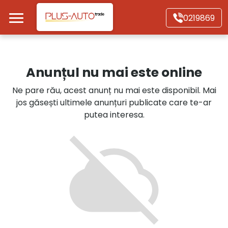
Mergi direct la conținutul principal
0219869
Acasă
Anunțul nu mai este online
Autoturisme
Ne pare rău, acest anunț nu mai este disponibil. Mai
jos găsești ultimele anunțuri publicate care te-ar
Motociclete
putea interesa.
Autoutilitare
Alte tipuri vehicule
Despre Noi
Contact