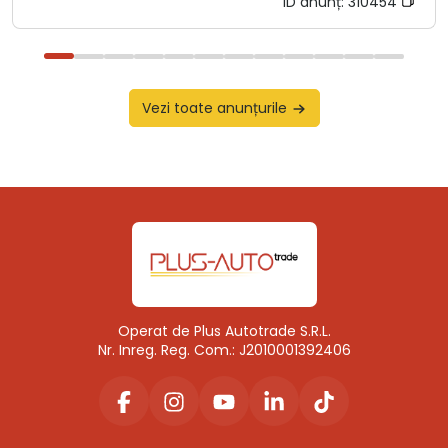
ID anunț:
310454
Vezi toate anunțurile
Operat de Plus Autotrade S.R.L.
Nr. Inreg. Reg. Com.: J2010001392406