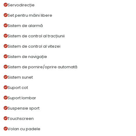
Servodirecție
Set pentru mâini libere
Sistem de alarmă
Sistem de control al tracțiunii
Sistem de control al vitezei
Sistem de navigație
Sistem de pornire/oprire automată
Sistem sunet
Suport cot
Suport lombar
Suspensie sport
Touchscreen
Volan cu padele