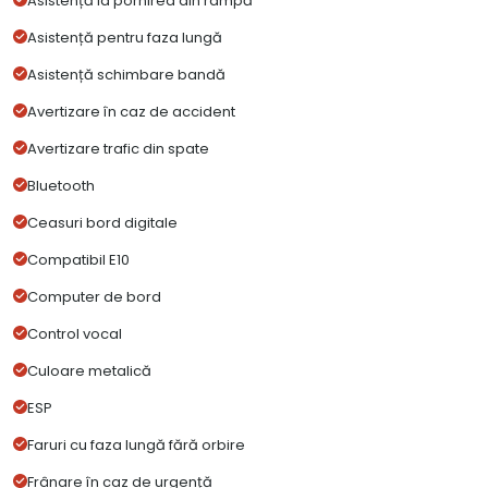
Asistență la pornirea din rampă
Asistență pentru faza lungă
Asistență schimbare bandă
Avertizare în caz de accident
Avertizare trafic din spate
Bluetooth
Ceasuri bord digitale
Compatibil E10
Computer de bord
Control vocal
Culoare metalică
ESP
Faruri cu faza lungă fără orbire
Frânare în caz de urgență