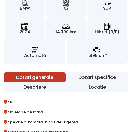
BMW
X3
SUV
2024
14.300 km
Hibrid (B/E)
Automată
1.998 cm³
Dotări generale
Dotări specifice
Descriere
Locație
ABS
Anvelope de iarnă
Apelare automată în caz de urgență