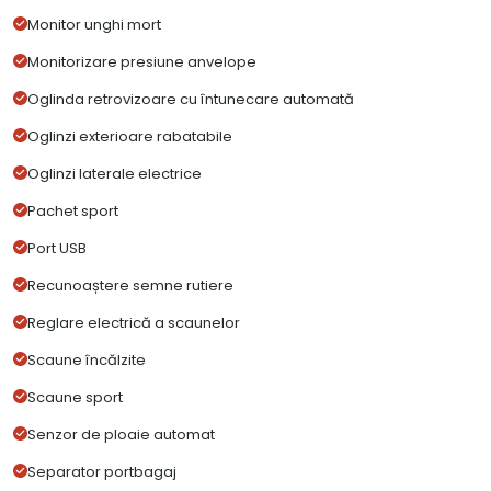
Monitor unghi mort
Monitorizare presiune anvelope
Oglinda retrovizoare cu întunecare automată
Oglinzi exterioare rabatabile
Oglinzi laterale electrice
Pachet sport
Port USB
Recunoaștere semne rutiere
Reglare electrică a scaunelor
Scaune încălzite
Scaune sport
Senzor de ploaie automat
Separator portbagaj