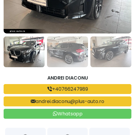
ANDREI DIACONU
+40766247989
andrei.diaconu@plus-auto.ro
Whatsapp