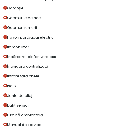
Garanție
Geamuri electrice
Geamuri fumurii
Hayon portbagaj electric
Immobilizer
Încărcare telefon wireless
Închidere centralizată
Intrare fără cheie
Isofix
Jante de aliaj
Light sensor
Lumină ambientală
Manual de service