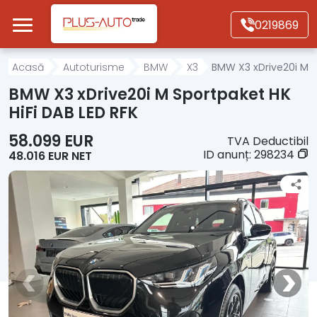
Mergi direct la conținutul principal
0219869
Acasă
Acasă
Autoturisme
BMW
X3
BMW X3 xDrive20i M S
BMW X3 xDrive20i M Sportpaket HK
Autoturisme
HiFi DAB LED RFK
58.099 EUR
TVA Deductibil
Motociclete
ID anunț:
298234
48.016 EUR NET
Autoutilitare
Alte tipuri vehicule
Despre Noi
Contact