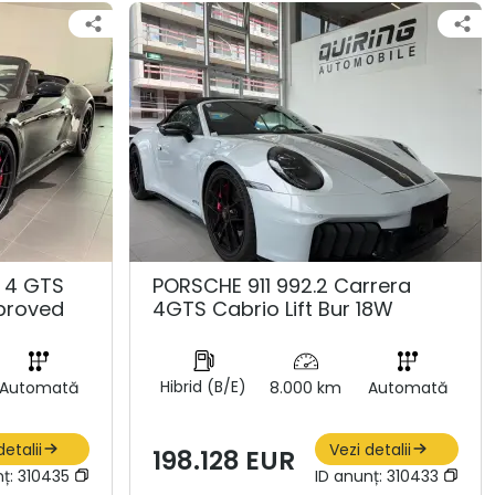
 4 GTS
PORSCHE 911 992.2 Carrera
proved
4GTS Cabrio Lift Bur 18W
Hibrid (B/E)
Automată
8.000 km
Automată
detalii
Vezi detalii
198.128 EUR
nț:
310435
ID anunț:
310433