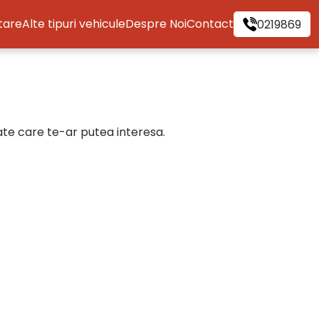
itare
Alte tipuri vehicule
Despre Noi
Contact
0219869
cate care te-ar putea interesa.