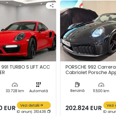
991 TURBO S LIFT ACC
PORSCHE 992 Carrera
ER
Cabriolet Porsche Ap
Benzină
33.728 km
Automată
11.500 km
Vezi detalii
Vezi 
0 EUR
202.824 EUR
ID anunț:
310436
ID anu