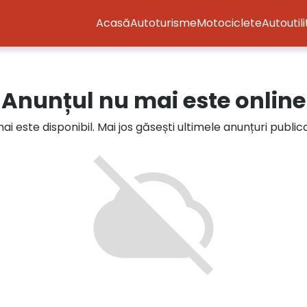
Acasă
Autoturisme
Motociclete
Autoutil
Anunțul nu mai este online
i este disponibil. Mai jos găsești ultimele anunțuri publi