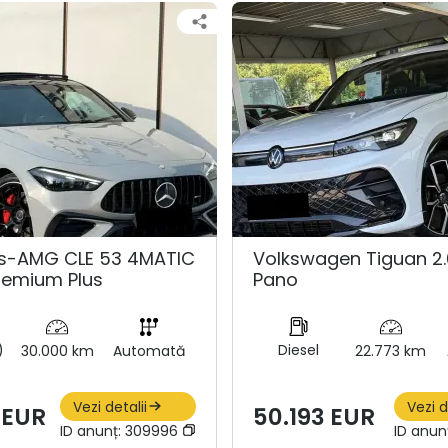
s-AMG CLE 53 4MATIC
Volkswagen Tiguan 2.
remium Plus
Pano
)
Diesel
30.000 km
Automată
22.773 km
Vezi detalii
Vezi d
 EUR
50.193 EUR
ID anunț:
309996
ID anun