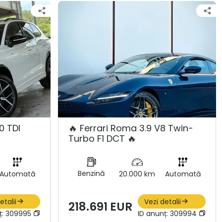
0 TDI
🔥 Ferrari Roma 3.9 V8 Twin-
Turbo F1 DCT 🔥
Benzină
Automată
20.000 km
Automată
etalii
Vezi detalii
218.691 EUR
ț:
309995
ID anunț:
309994