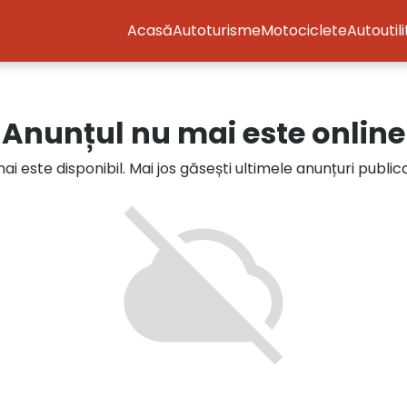
Acasă
Autoturisme
Motociclete
Autoutil
Anunțul nu mai este online
i este disponibil. Mai jos găsești ultimele anunțuri publi