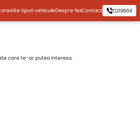
itare
Alte tipuri vehicule
Despre Noi
Contact
0219869
cate care te-ar putea interesa.