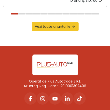
ID anunț:
310700
Vezi toate anunțurile
Operat de Plus Autotrade S.R.L.
Nr. Inreg. Reg. Com.: J2010001392406