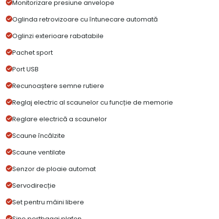
Monitorizare presiune anvelope
Oglinda retrovizoare cu întunecare automată
Oglinzi exterioare rabatabile
Pachet sport
Port USB
Recunoaștere semne rutiere
Reglaj electric al scaunelor cu funcție de memorie
Reglare electrică a scaunelor
Scaune încălzite
Scaune ventilate
Senzor de ploaie automat
Servodirecție
Set pentru mâini libere
Şine portbagaj plafon