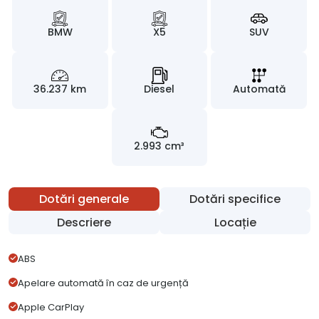
BMW
X5
SUV
36.237 km
Diesel
Automată
2.993 cm³
Dotări generale
Dotări specifice
Descriere
Locație
ABS
Apelare automată în caz de urgență
Apple CarPlay