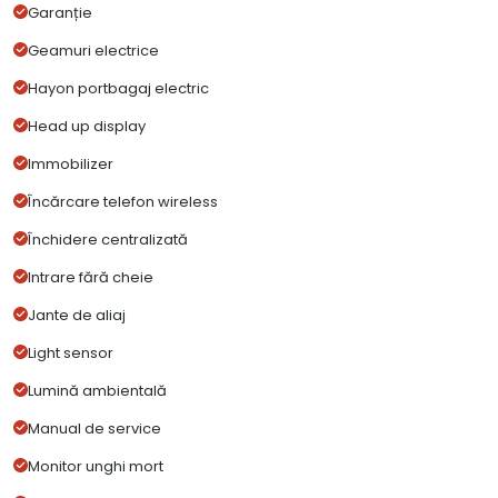
Garanție
Geamuri electrice
Hayon portbagaj electric
Head up display
Immobilizer
Încărcare telefon wireless
Închidere centralizată
Intrare fără cheie
Jante de aliaj
Light sensor
Lumină ambientală
Manual de service
Monitor unghi mort