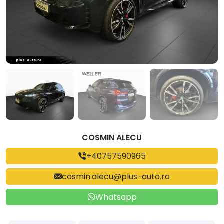
COSMIN ALECU
+40757590965
cosmin.alecu@plus-auto.ro
Whatsapp