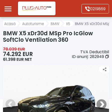
Mergi direct la conținutul principal
0219869
Acasă
Acasă
Autoturisme
BMW
X5
BMW X5 xDr30d MSp Pr
BMW X5 xDr30d MSp Pro IcGlow
Autoturisme
SoftClo Ventilation 360
78.039 EUR
TVA Deductibil
Motociclete
74.292 EUR
ID anunț:
282949
61.398 EUR NET
Autoutilitare
Alte tipuri vehicule
Despre Noi
Contact