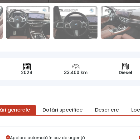
2024
33.400 km
Diesel
ări generale
Dotări specifice
Descriere
Loc
Apelare automată în caz de urgență