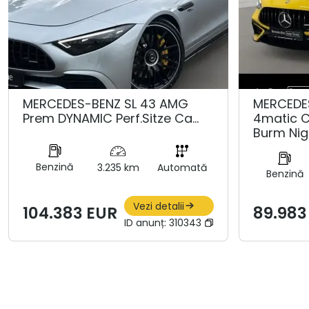
MERCEDES-BENZ SL 43 AMG
MERCEDE
Prem DYNAMIC Perf.Sitze Ca…
4matic 
Burm Nig
Benzină
3.235 km
Automată
Benzină
Vezi detalii
104.383 EUR
89.983
ID anunț:
310343