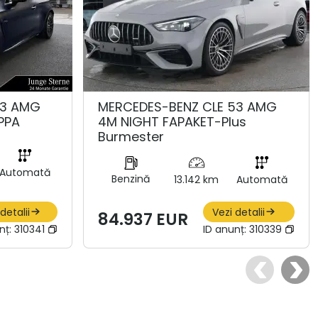
53 AMG
MERCEDES-BENZ CLE 53 AMG
PPA
4M NIGHT FAPAKET-Plus
Burmester
Automată
Benzină
13.142 km
Automată
detalii
Vezi detalii
84.937 EUR
nț:
310341
ID anunț:
310339