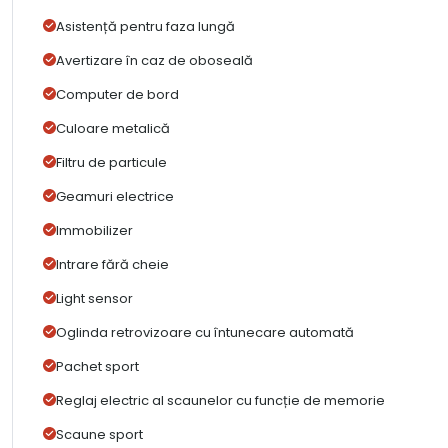
Asistență pentru faza lungă
Avertizare în caz de oboseală
Computer de bord
Culoare metalică
Filtru de particule
Geamuri electrice
Immobilizer
Intrare fără cheie
Light sensor
Oglinda retrovizoare cu întunecare automată
Pachet sport
Reglaj electric al scaunelor cu funcție de memorie
Scaune sport