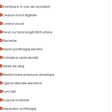
Avertizare în caz de accident
Ceasuri bord digitale
Control vocal
Faruri cu faza lungă fără orbire
Garanție
Hayon portbagaj electric
Închidere centralizată
Jante de aliaj
Monitorizare presiune anvelope
Oglinzi laterale electrice
Port USB
Scaune încălzite
Separator portbagaj