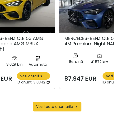
S-BENZ CLE 53 AMG
MERCEDES-BENZ CLE 
Cabrio AMG MBUX
4M Premium Night NA
ht
Benzină
41.572 km
8.629 km
Automată
Vezi detalii
Vezi 
 EUR
87.947 EUR
ID anunț:
310342
ID anu
Vezi toate anunțurile