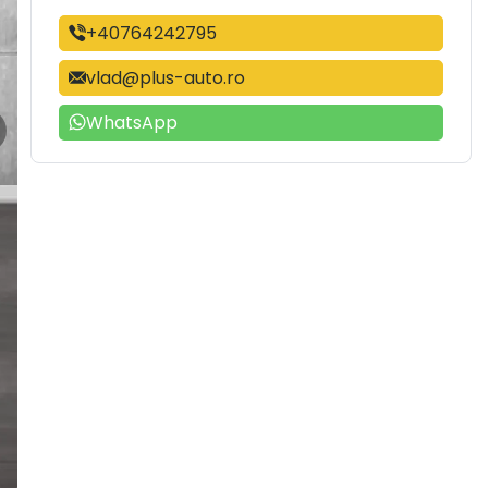
+40764242795
vlad@plus-auto.ro
WhatsApp