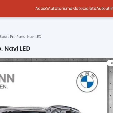
Acasă
Autoturisme
Motociclete
Autoutil
port Pro Pano. Navi LED
. Navi LED