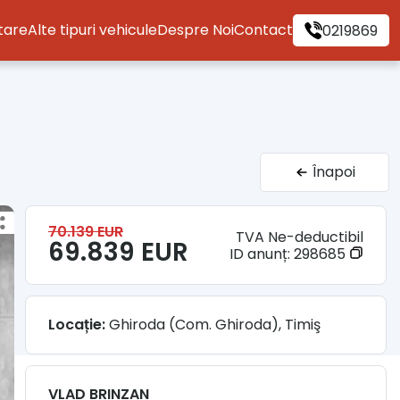
itare
Alte tipuri vehicule
Despre Noi
Contact
0219869
Înapoi
70.139 EUR
TVA Ne-deductibil
69.839 EUR
ID anunț:
298685
Locație:
Ghiroda (Com. Ghiroda), Timiş
VLAD BRINZAN