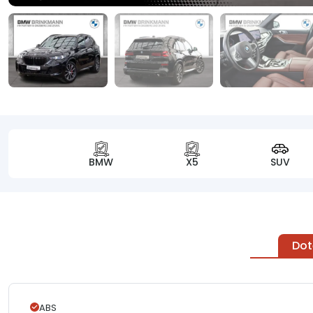
BMW
X5
SUV
Dot
ABS