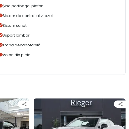
Şine portbagaj plafon
Sistem de control al vitezei
Sistem sunet
Suport lombar
Trapă decapotabilă
Volan din piele