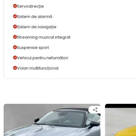
Servodirecție
Sistem de alarmă
Sistem de navigație
Streaming muzical integrat
Suspensie sport
Vehicul pentru nefumători
Volan multifuncțional