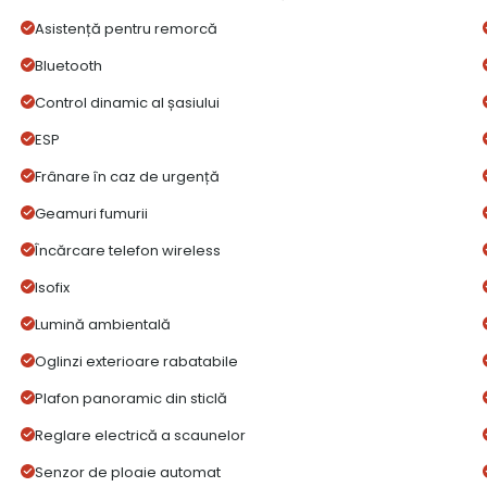
Asistență pentru remorcă
Bluetooth
Control dinamic al șasiului
ESP
Frânare în caz de urgență
Geamuri fumurii
Încărcare telefon wireless
Isofix
Lumină ambientală
Oglinzi exterioare rabatabile
Plafon panoramic din sticlă
Reglare electrică a scaunelor
Senzor de ploaie automat