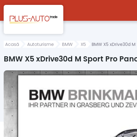
Mergi direct la conținutul principal
Acasă
Autoturisme
BMW
X5
BMW X5 xDrive30d M S
BMW X5 xDrive30d M Sport Pro Pano