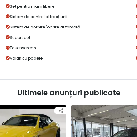
Set pentru mâini libere
Sistem de control al tracțiunii
Sistem de pornire/oprire automată
Suport cot
Touchscreen
Volan cu padele
Ultimele anunțuri publicate