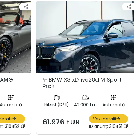
3 AMG
✨ BMW X3 xDrive20d M Sport
Pro✨
Hibrid (D/E)
Automată
42.000 km
Automată
detalii
Vezi detalii
61.976 EUR
nț:
310452
ID anunț:
310451