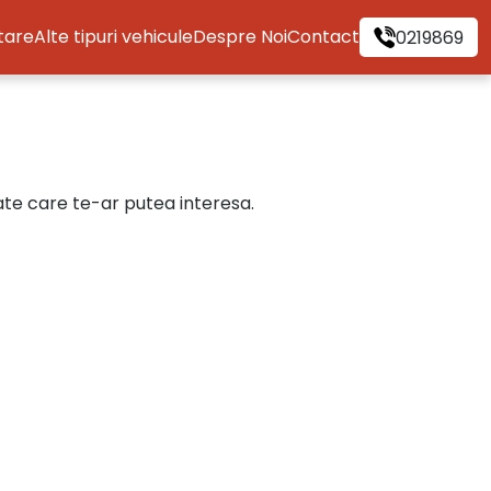
itare
Alte tipuri vehicule
Despre Noi
Contact
0219869
cate care te-ar putea interesa.