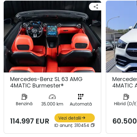
Mercedes-Benz SL 63 AMG
Mercedes
4MATIC Burmester®
4MATIC 
Benzină
Hibrid (D/E
35.000 km
Automată
Vezi detalii
114.997 EUR
60.500
ID anunț:
310454