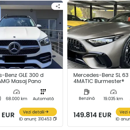
-Benz GLE 300 d
Mercedes-Benz SL 6
AMG Masaj Pano
4MATIC Burmester®
)
Benzină
68.000 km
Automată
19.035 km
Vezi detalii
Vezi 
 EUR
149.814 EUR
ID anunț:
310453
ID anu