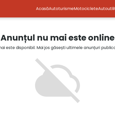
Acasă
Autoturisme
Motociclete
Autoutil
Anunțul nu mai este online
i este disponibil. Mai jos găsești ultimele anunțuri publi