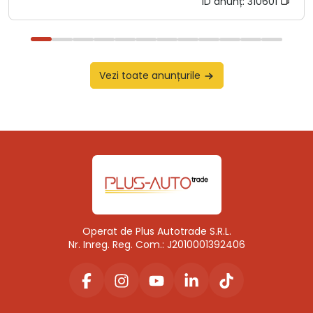
ID anunț:
310601
Vezi toate anunțurile
Operat de Plus Autotrade S.R.L.
Nr. Inreg. Reg. Com.: J2010001392406