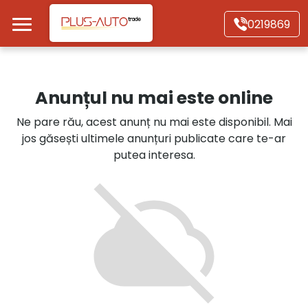
Mergi direct la conținutul principal
0219869
Acasă
Anunțul nu mai este online
Autoturisme
Ne pare rău, acest anunț nu mai este disponibil. Mai
jos găsești ultimele anunțuri publicate care te-ar
Motociclete
putea interesa.
Autoutilitare
Alte tipuri vehicule
Despre Noi
Contact