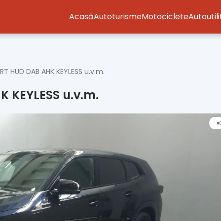
Acasă
Autoturisme
Motociclete
Autoutil
T HUD DAB AHK KEYLESS u.v.m.
 KEYLESS u.v.m.