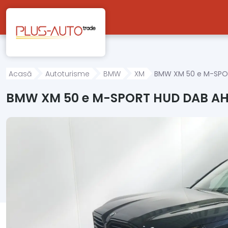
Mergi direct la conținutul principal
Acasă
Autoturisme
BMW
XM
BMW XM 50 e M-SPOR
BMW XM 50 e M-SPORT HUD DAB AHK