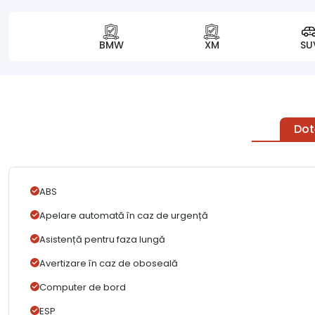
BMW
XM
SU
Dot
ABS
Apelare automată în caz de urgență
Asistență pentru faza lungă
Avertizare în caz de oboseală
Computer de bord
ESP