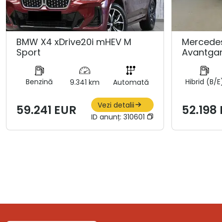
BMW X4 xDrive20i mHEV M
Mercedes
Sport
Avantgar
Benzină
Hibrid (B/E
9.341 km
Automată
Vezi detalii
59.241 EUR
52.198
ID anunț:
310601