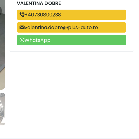
VALENTINA DOBRE
+40730800238
valentina.dobre@plus-auto.ro
WhatsApp