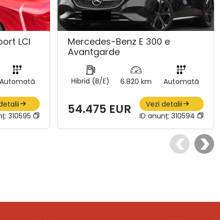
ort LCI
Mercedes-Benz E 300 e
Avantgarde
Hibrid (B/E)
Automată
6.820 km
Automată
detalii
Vezi detalii
54.475 EUR
nț:
310595
ID anunț:
310594