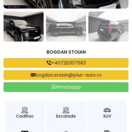
BOGDAN STOIAN
+40726307593
bogdan.stoian@plus-auto.ro
Whatsapp
Cadillac
Escalade
SUV