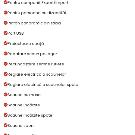
Pentru companii, Export/Import
Pentru persoane cu dizabilități
Plafon panoramic din sticlă
Port USB
Proiectoare ceață
Rabatare scaun pasager
Recunoaștere semne rutiere
Reglare electrică a scaunelor
Reglare electrică a scaunelor spate
Scaune cu masaj
Scaune încălzite
Scaune încălzite spate
Scaune sport