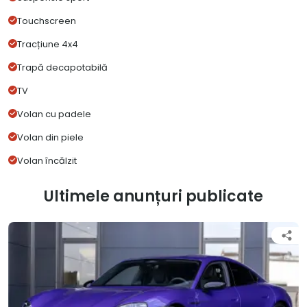
Touchscreen
Tracțiune 4x4
Trapă decapotabilă
TV
Volan cu padele
Volan din piele
Volan încălzit
Ultimele anunțuri publicate