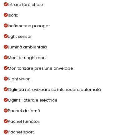
Intrare fără cheie
Isofix
Isofix scaun pasager
Light sensor
Lumină ambientală
Monitor unghi mort
Monitorizare presiune anvelope
Night vision
Oglinda retrovizoare cu întunecare automată
Oglinzi laterale electrice
Pachet de iarnă
Pachet fumători
Pachet sport