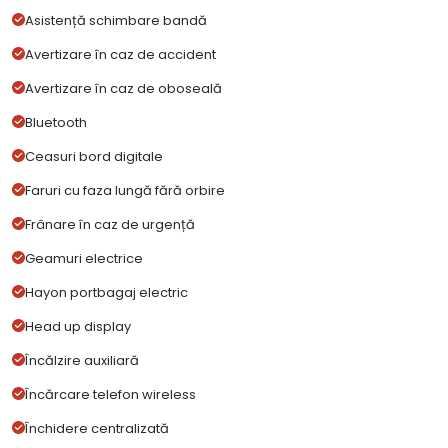
Asistență schimbare bandă
Avertizare în caz de accident
Avertizare în caz de oboseală
Bluetooth
Ceasuri bord digitale
Faruri cu faza lungă fără orbire
Frânare în caz de urgență
Geamuri electrice
Hayon portbagaj electric
Head up display
Încălzire auxiliară
Încărcare telefon wireless
Închidere centralizată