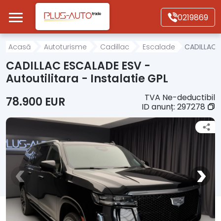
Mergi direct la conținutul principal
0219869
Acasă
Acasă
Autoturisme
Cadillac
Escalade
CADILLAC E
CADILLAC ESCALADE ESV -
Autoturisme
Autoutilitara - Instalatie GPL
TVA Ne-deductibil
78.900 EUR
Motociclete
ID anunț:
297278
Autoutilitare
Alte tipuri vehicule
Despre Noi
Contact