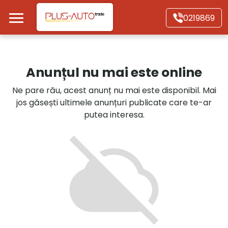
Mergi direct la conținutul principal
0219869
Acasă
Anunțul nu mai este online
Autoturisme
Ne pare rău, acest anunț nu mai este disponibil. Mai
jos găsești ultimele anunțuri publicate care te-ar
Motociclete
putea interesa.
Autoutilitare
Alte tipuri vehicule
Despre Noi
Contact