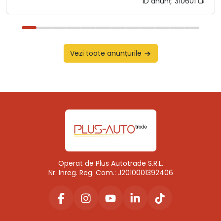
ID anunț:
310601
Vezi toate anunțurile
Operat de Plus Autotrade S.R.L.
Nr. Inreg. Reg. Com.: J2010001392406