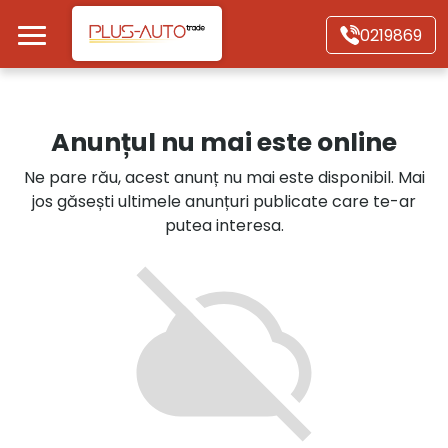
Mergi direct la conținutul principal
0219869
Acasă
Anunțul nu mai este online
Autoturisme
Ne pare rău, acest anunț nu mai este disponibil. Mai
jos găsești ultimele anunțuri publicate care te-ar
Motociclete
putea interesa.
Autoutilitare
Alte tipuri vehicule
Despre Noi
Contact