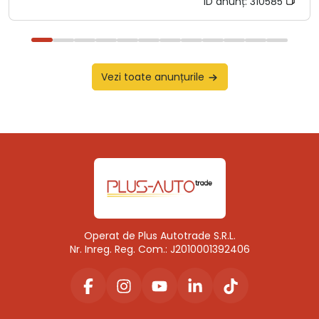
ID anunț:
310585
Vezi toate anunțurile
Operat de Plus Autotrade S.R.L.
Nr. Inreg. Reg. Com.: J2010001392406