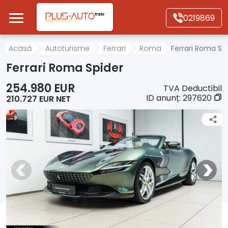
Mergi direct la conținutul principal
0219869
Acasă
Acasă
Autoturisme
Ferrari
Roma
Ferrari Roma Sp
Ferrari Roma Spider
Autoturisme
254.980 EUR
TVA Deductibil
ID anunț:
297620
210.727 EUR NET
Motociclete
Autoutilitare
Alte tipuri vehicule
Despre Noi
Contact