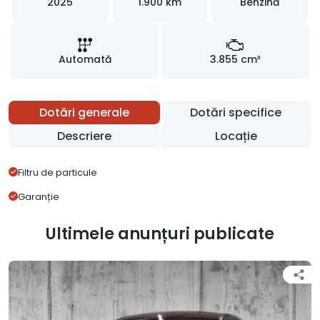
2025
1.900 km
Benzină
Automată
3.855 cm³
Dotări generale
Dotări specifice
Descriere
Locație
Filtru de particule
Garanție
Ultimele anunțuri publicate