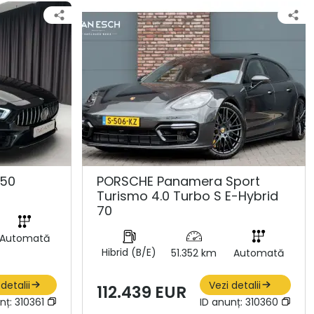
450
PORSCHE Panamera Sport
Turismo 4.0 Turbo S E-Hybrid
70
Automată
Hibrid (B/E)
51.352 km
Automată
 detalii
Vezi detalii
112.439 EUR
nț:
310361
ID anunț:
310360