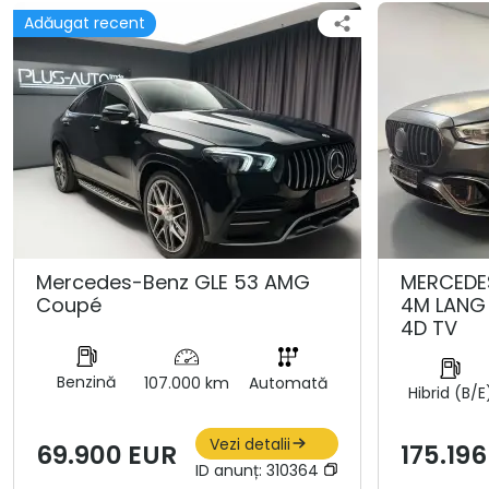
Adăugat recent
Mercedes-Benz GLE 53 AMG
MERCEDE
Coupé
4M LANG 
4D TV
Benzină
107.000 km
Automată
Hibrid (B/E
Vezi detalii
69.900 EUR
175.19
ID anunț:
310364