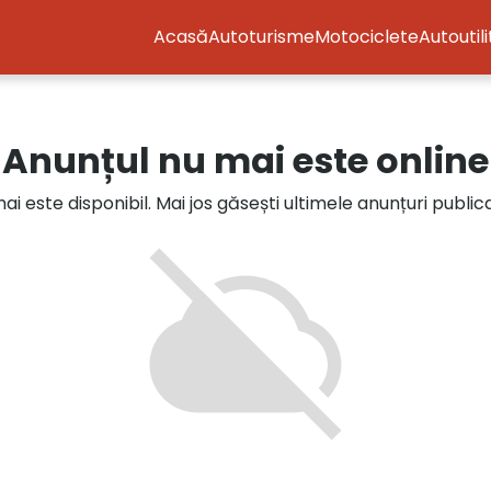
Acasă
Autoturisme
Motociclete
Autoutil
Anunțul nu mai este online
i este disponibil. Mai jos găsești ultimele anunțuri publi