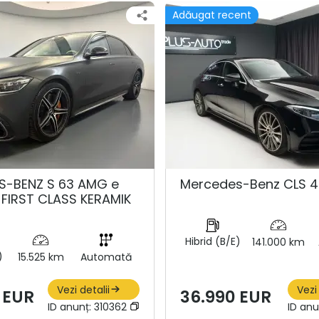
Adăugat recent
S-BENZ S 63 AMG e
Mercedes-Benz CLS 
FIRST CLASS KERAMIK
Hibrid (B/E)
141.000 km
)
15.525 km
Automată
Vezi detalii
Vezi
6 EUR
36.990 EUR
ID anunț:
310362
ID anu