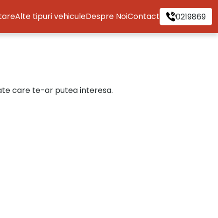
itare
Alte tipuri vehicule
Despre Noi
Contact
0219869
cate care te-ar putea interesa.