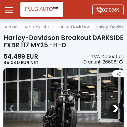
Mergi direct la conținutul principal
0219869
Acasă
Acasă
Motociclete
Harley-Davidson
Harley-Davidso
Harley-Davidson Breakout DARKSIDE
Autoturisme
FXBR 117 MY25 -H-D
54.499 EUR
TVA Deductibil
Motociclete
ID anunț:
266081
45.040 EUR NET
Autoutilitare
Alte tipuri vehicule
Despre Noi
Contact