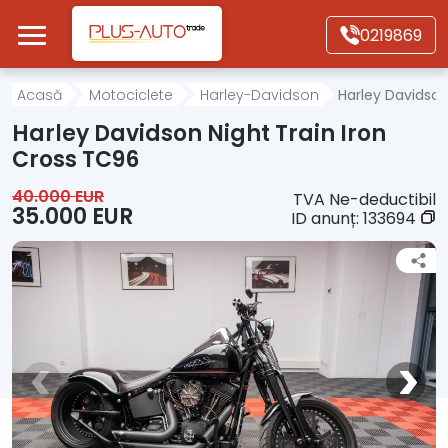
Mergi direct la conținutul principal
0219869
Acasă
Acasă
Motociclete
Harley-Davidson
Harley Davidson
Harley Davidson Night Train Iron
Autoturisme
Cross TC96
40.000 EUR
TVA Ne-deductibil
Motociclete
35.000 EUR
ID anunț:
133694
Autoutilitare
Alte tipuri vehicule
Despre Noi
Contact