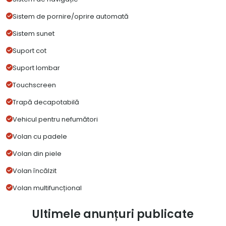
Sistem de pornire/oprire automată
Sistem sunet
Suport cot
Suport lombar
Touchscreen
Trapă decapotabilă
Vehicul pentru nefumători
Volan cu padele
Volan din piele
Volan încălzit
Volan multifuncțional
Ultimele anunțuri publicate