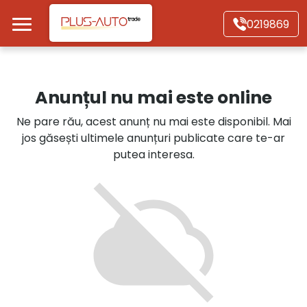
Mergi direct la conținutul principal
0219869
Acasă
Anunțul nu mai este online
Autoturisme
Ne pare rău, acest anunț nu mai este disponibil. Mai
jos găsești ultimele anunțuri publicate care te-ar
Motociclete
putea interesa.
Autoutilitare
Alte tipuri vehicule
Despre Noi
Contact