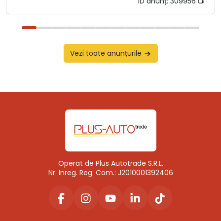
ID anunț:
309956
Vezi toate anunțurile
Operat de Plus Autotrade S.R.L.
Nr. Inreg. Reg. Com.: J2010001392406