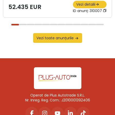
Vezi detalii
52.435 EUR
ID anunț:
310007
Vezi toate anunțurile
Operat de Plus Autotrade S.R.L.
Nr. Inreg. Reg. Com.: J2010001392406