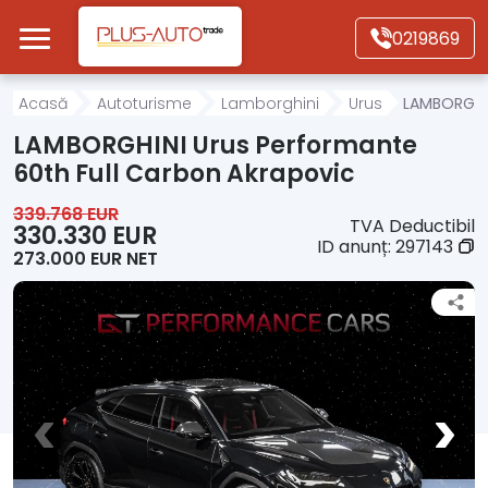
Mergi direct la conținutul principal
0219869
Acasă
Acasă
Autoturisme
Lamborghini
Urus
LAMBORGHIN
LAMBORGHINI Urus Performante
Autoturisme
60th Full Carbon Akrapovic
339.768 EUR
TVA Deductibil
Motociclete
330.330 EUR
ID anunț:
297143
273.000 EUR NET
Autoutilitare
Alte tipuri vehicule
Despre Noi
Contact