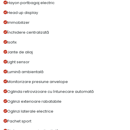
Hayon portbagaj electric
Head up display
Immobilizer
Închidere centralizată
Isofix
Jante de aliaj
Light sensor
Lumină ambientală
Monitorizare presiune anvelope
Oglinda retrovizoare cu întunecare automată
Oglinzi exterioare rabatabile
Oglinzi laterale electrice
Pachet sport