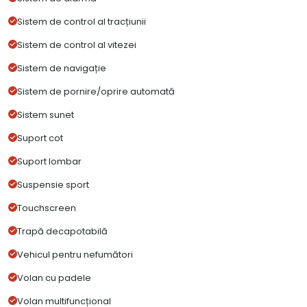
Sistem de control al tracțiunii
Sistem de control al vitezei
Sistem de navigație
Sistem de pornire/oprire automată
Sistem sunet
Suport cot
Suport lombar
Suspensie sport
Touchscreen
Trapă decapotabilă
Vehicul pentru nefumători
Volan cu padele
Volan multifuncțional