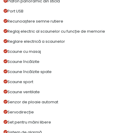
Plafon panoramic din sticlă
Port USB
Recunoaștere semne rutiere
Reglaj electric al scaunelor cu funcție de memorie
Reglare electrică a scaunelor
Scaune cu masaj
Scaune încălzite
Scaune încălzite spate
Scaune sport
Scaune ventilate
Senzor de ploaie automat
Servodirecție
Set pentru mâini libere
Sistem de alarmă