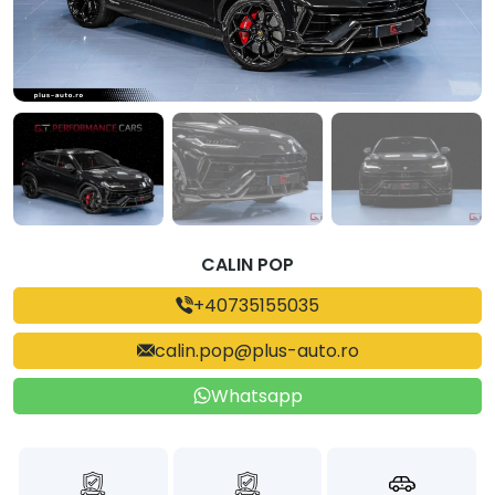
CALIN POP
+40735155035
calin.pop@plus-auto.ro
Whatsapp