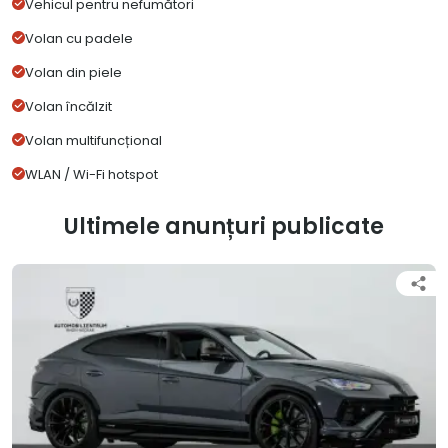
Vehicul pentru nefumători
Volan cu padele
Volan din piele
Volan încălzit
Volan multifuncțional
WLAN / Wi-Fi hotspot
Ultimele anunțuri publicate