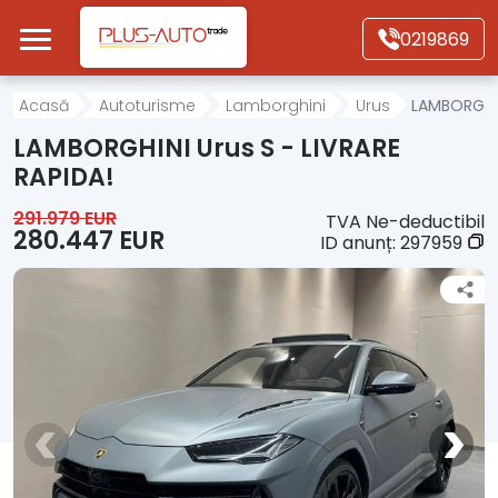
Mergi direct la conținutul principal
0219869
Acasă
Acasă
Autoturisme
Lamborghini
Urus
LAMBORGHIN
LAMBORGHINI Urus S - LIVRARE
Autoturisme
RAPIDA!
291.979 EUR
TVA Ne-deductibil
Motociclete
280.447 EUR
ID anunț:
297959
Autoutilitare
Alte tipuri vehicule
Despre Noi
Contact