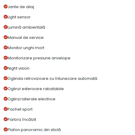
Jante de aliaj
Light sensor
Lumină ambientală
Manual de service
Monitor unghi mort
Monitorizare presiune anvelope
Night vision
Oglinda retrovizoare cu întunecare automată
Oglinzi exterioare rabatabile
Oglinzi laterale electrice
Pachet sport
Parbriz încălzit
Plafon panoramic din sticlă