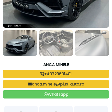
ANCA MIHELE
+40729601401
anca.mihele@plus-auto.ro
Whatsapp