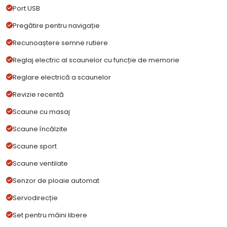
Port USB
Pregătire pentru navigație
Recunoaștere semne rutiere
Reglaj electric al scaunelor cu funcție de memorie
Reglare electrică a scaunelor
Revizie recentă
Scaune cu masaj
Scaune încălzite
Scaune sport
Scaune ventilate
Senzor de ploaie automat
Servodirecție
Set pentru mâini libere