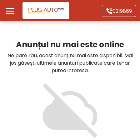
Mergi direct la conținutul principal
0219869
Acasă
Anunțul nu mai este online
Autoturisme
Ne pare rău, acest anunț nu mai este disponibil. Mai
jos găsești ultimele anunțuri publicate care te-ar
Motociclete
putea interesa.
Autoutilitare
Alte tipuri vehicule
Despre Noi
Contact