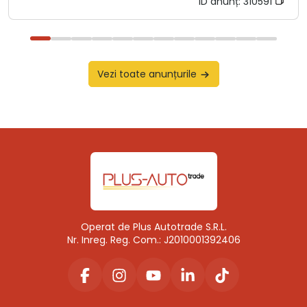
ID anunț:
310591
Vezi toate anunțurile
Operat de Plus Autotrade S.R.L.
Nr. Inreg. Reg. Com.: J2010001392406