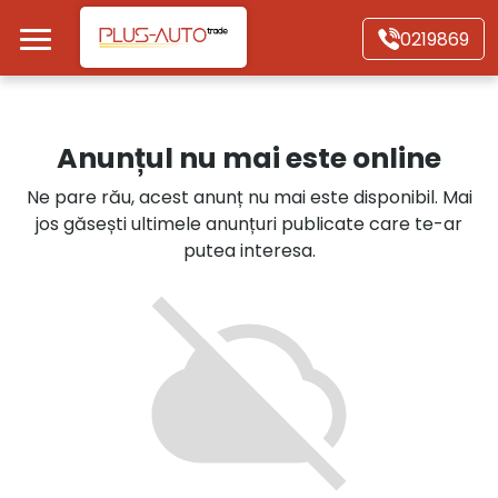
Mergi direct la conținutul principal
0219869
Acasă
Anunțul nu mai este online
Autoturisme
Ne pare rău, acest anunț nu mai este disponibil. Mai
jos găsești ultimele anunțuri publicate care te-ar
Motociclete
putea interesa.
Autoutilitare
Alte tipuri vehicule
Despre Noi
Contact