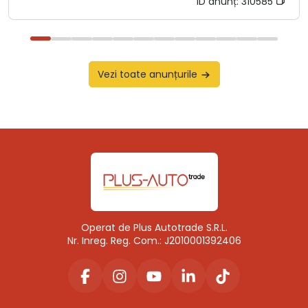
ID anunț:
310585
Vezi toate anunțurile
Operat de Plus Autotrade S.R.L.
Nr. Inreg. Reg. Com.: J2010001392406