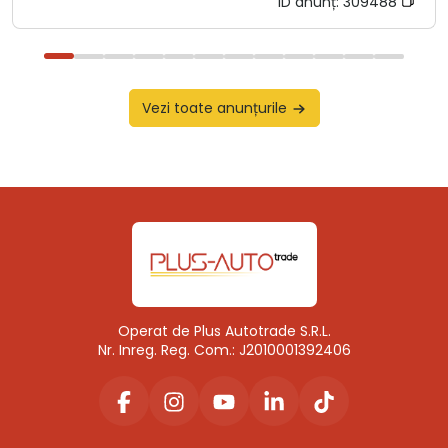
ID anunț:
309488
Vezi toate anunțurile
Operat de Plus Autotrade S.R.L.
Nr. Inreg. Reg. Com.: J2010001392406