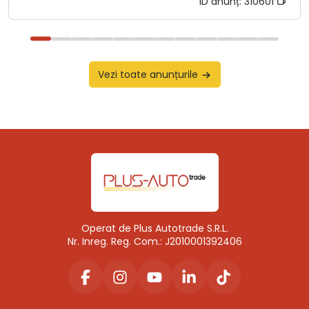
ID anunț:
310601
Vezi toate anunțurile
Operat de Plus Autotrade S.R.L.
Nr. Inreg. Reg. Com.: J2010001392406