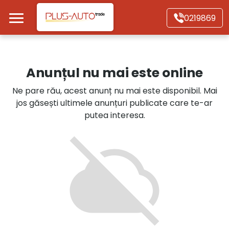
Mergi direct la conținutul principal
0219869
Acasă
Anunțul nu mai este online
Autoturisme
Ne pare rău, acest anunț nu mai este disponibil. Mai
jos găsești ultimele anunțuri publicate care te-ar
Motociclete
putea interesa.
Autoutilitare
Alte tipuri vehicule
Despre Noi
Contact