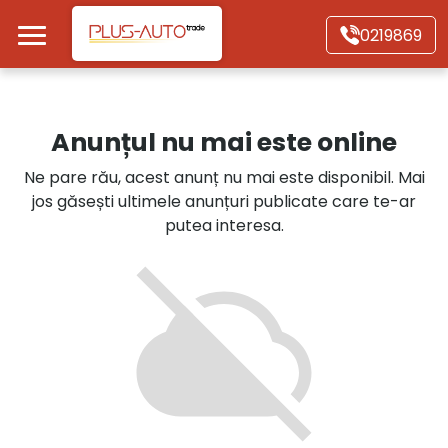
Mergi direct la conținutul principal
0219869
Acasă
Anunțul nu mai este online
Autoturisme
Ne pare rău, acest anunț nu mai este disponibil. Mai
jos găsești ultimele anunțuri publicate care te-ar
Motociclete
putea interesa.
Autoutilitare
Alte tipuri vehicule
Despre Noi
Contact