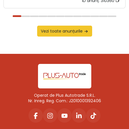
ID anunț:
310360
Vezi toate anunțurile
Operat de Plus Autotrade S.R.L.
Nr. Inreg. Reg. Com.: J2010001392406