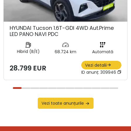
HYUNDAI Tucson 1.6T-GDI 4WD Aut.Prime
LED PANO NAVI PDC
Hibrid (B/E)
68.724 km
Automată
Vezi detalii
28.799 EUR
ID anunț:
309946
Vezi toate anunțurile