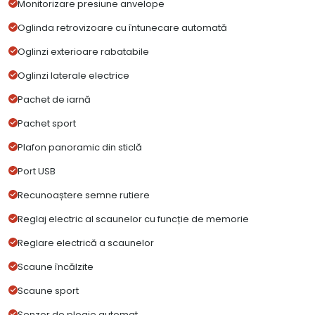
Monitorizare presiune anvelope
Oglinda retrovizoare cu întunecare automată
Oglinzi exterioare rabatabile
Oglinzi laterale electrice
Pachet de iarnă
Pachet sport
Plafon panoramic din sticlă
Port USB
Recunoaștere semne rutiere
Reglaj electric al scaunelor cu funcție de memorie
Reglare electrică a scaunelor
Scaune încălzite
Scaune sport
Senzor de ploaie automat