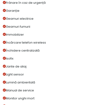
Frânare în caz de urgență
Garanție
Geamuri electrice
Geamuri fumurii
Immobilizer
Încărcare telefon wireless
Închidere centralizată
Isofix
Jante de aliaj
Light sensor
Lumină ambientală
Manual de service
Monitor unghi mort