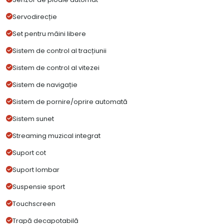
Servodirecție
Set pentru mâini libere
Sistem de control al tracțiunii
Sistem de control al vitezei
Sistem de navigație
Sistem de pornire/oprire automată
Sistem sunet
Streaming muzical integrat
Suport cot
Suport lombar
Suspensie sport
Touchscreen
Trapă decapotabilă