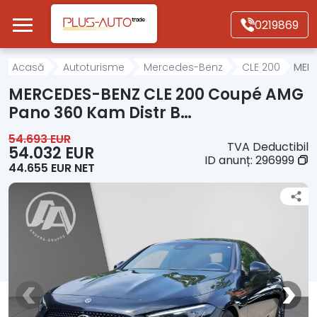
Mergi direct la conținutul principal
0219869
Acasă
Acasă
Autoturisme
Mercedes-Benz
CLE 200
MERC
MERCEDES-BENZ CLE 200 Coupé AMG
Autoturisme
Pano 360 Kam Distr B…
54.693 EUR
TVA Deductibil
Motociclete
54.032 EUR
ID anunț:
296999
44.655 EUR NET
Autoutilitare
Alte tipuri vehicule
Despre Noi
Contact