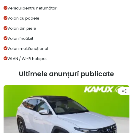
Vehicul pentru nefumători
Volan cu padele
Volan din piele
Volan încălzit
Volan multifuncțional
WLAN / Wi-Fi hotspot
Ultimele anunțuri publicate