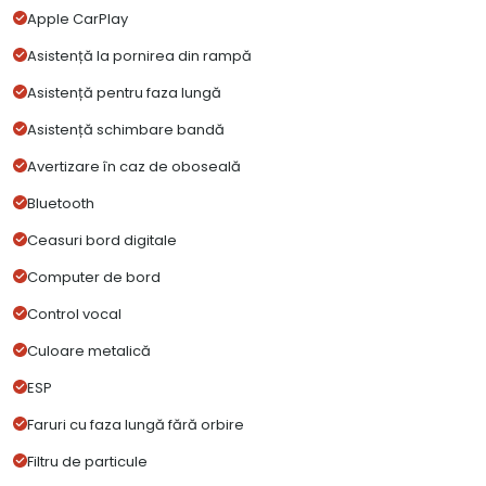
Apple CarPlay
Asistență la pornirea din rampă
Asistență pentru faza lungă
Asistență schimbare bandă
Avertizare în caz de oboseală
Bluetooth
Ceasuri bord digitale
Computer de bord
Control vocal
Culoare metalică
ESP
Faruri cu faza lungă fără orbire
Filtru de particule